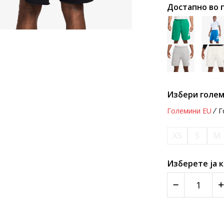
Достапно во 
Избери голем
Големини EU
Г
XS
S
M
Изберете ја 