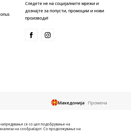
Следете не на социјалните мрежи и
дознајте за попусти, промоции и нови
Bonus
производи!
Македонија
Промена
и целосно a се однесува на логоа,
унапредување се со цел подобрување на
и да се користат за било какви цели,
анализа на сообраќајот. Со продолжување на