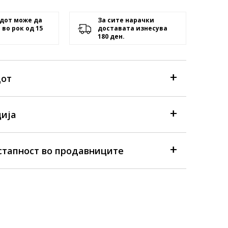
дот може да
За сите нарачки
 во рок од 15
доставата изнесува
180 ден.
дот
ија
стапност во продавниците