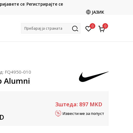
ријавете се
Регистрирајте се
Ценовник
Кон
ЈАЗИК
0
0
Пребарај ја страната
д:
FQ4950-010
b Alumni
Зштеда:
897
MKD
Извести ме за попуст
D