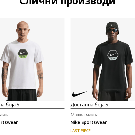
Слични производи
а боја:
5
Достапна боја:
5
аица
Машка маица
ortswear
Nike Sportswear
LAST PIECE