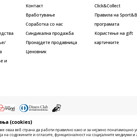
Контакт
Click&Collect
Вработување
Правила на Sport&
Соработка со нас
програмата
едства
Синдикална продажба
Користење на gift
ње/
Пронајдете продавница
картичките
а
Ценовник
е и
ња (cookies)
ристење на содржината од интернет страните на Sport Vision, делумно ил
ме оваа веб страна да работи правилно како и за нејзино понатамошно 
ни, ниту истите да се отстапуваат на трети лица, јавно да се објавуваат ил
ја на содржините и огласите, функционалност на социјалните медиуми и 
без писмена согласност од БДС.МК ДООЕЛ.