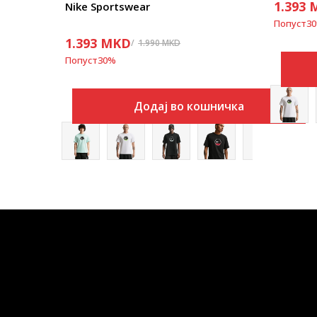
1.393
Nike Sportswear
Попуст
30
1.393
MKD
1.990
MKD
Попуст
30
%
Додај во кошничка