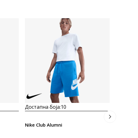
Достапна
Prosecna
Nike Spor
2.373
M
Попуст
30
%
Достапна боја:
10
Nike Club Alumni