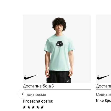
Достапна боја:
5
Достапн
Машка маица
Машка м
Nike Sp
Prosecna ocena
: