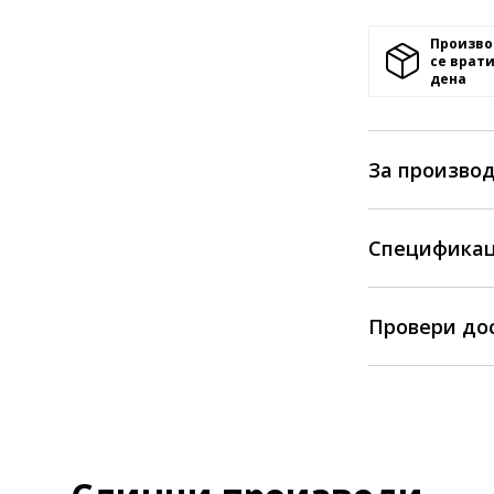
Произво
се врати
денa
За произво
Спецификац
Провери до