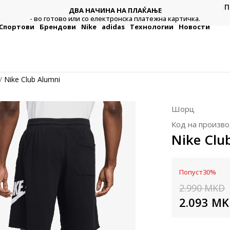
CLICK & COLLECT
П
Платете со картичка online и подигнете во продавницата
а.
по ваш избор
Спортови
Брендови
Nike
adidas
Технологии
Новости
Nike Club Alumni
Шорц
Код на произво
Nike Clu
Попуст
30
%
2.990
MKD
2.093
MK