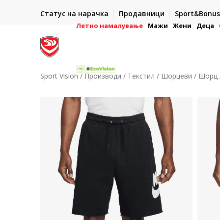
И ДЕНА
ДВА НАЧИНА НА ПЛАЌАЊЕ
Статус на нарачка
Продавници
Sport&Bonus
ронска платежна
- во готово или со електронска платежна картичк
Летно намалување
Мажи
Жени
Деца
Sport Vision
Производи
Текстил
Шорцеви
Шорц