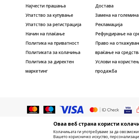
Најчести прашања
Достава
Упатство за купување
Замена на големина
Упатство за регистрација
Рекламациja
Начин на плаќање
Рефундирање на ср
Политика на приватност
Право на откажува
Политиката за колачиња
враќање на средств
Политика за директен
Услови на користењ
маркетинг
продажба
Оваа веб страна користи колачи
Не е дозволено превземање или ко
Колачињата ги употребуваме за да овозможи
трговски марки, комерцијални содржи
Вашето корисничко искуство, персонализаци