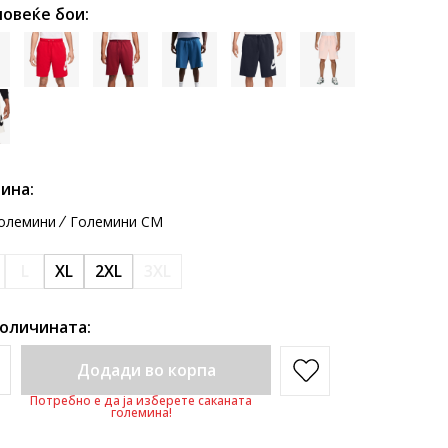
повеќе бои:
ина:
олемини
Големини CM
L
XL
2XL
3XL
количината:
Додади во корпа
Потребно е да ја изберете саканата
големина!