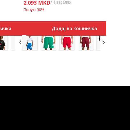
2.093
MKD
2.990
MKD
Попуст
30
%
ничка
Додај во кошничка