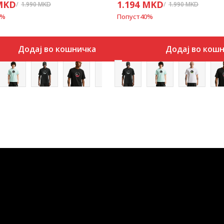
MKD
1.194
MKD
1.990
MKD
1.990
MKD
%
Попуст
40
%
Додај во кошничка
Додај во кош