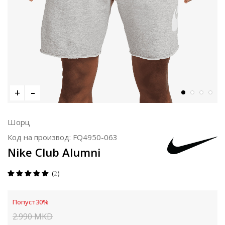
Шорц
Код на производ:
FQ4950-063
Nike Club Alumni
2
Попуст
30
%
2.990
MKD