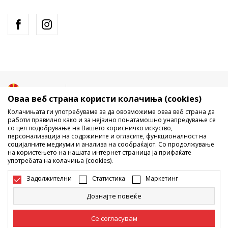
Македонија
Промена
Оваа веб страна користи колачиња (cookies)
Колачињата ги употребуваме за да овозможиме оваа веб страна да
работи правилно како и за нејзино понатамошно унапредување се
со цел подобрување на Вашето корисничко искуство,
персонализација на содржините и огласите, функционалност на
социјалните медиуми и анализа на сообраќајот. Со продолжување
на користењето на нашата интернет страница ја прифаќате
употребата на колачиња (cookies).
Не е дозволено превземање или користење на содржината од
интернет страните на Sport Vision, делумно или целосно a се
Задолжителни
Статистика
Маркетинг
однесува на логоа, трговски марки, комерцијални содржини, ниту
истите да се отстапуваат на трети лица, јавно да се објавуваат или да
Дознајте повеќе
се користат за било какви цели, без писмена согласност од БДС.МК
ДООЕЛ.
Настојуваме да бидеме што попрецизни во описот на производот,
Се согласувам
фотографијата и самата цена, но не можеме да гарантираме дака