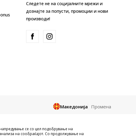
Следете не на социјалните мрежи и
дознајте за попусти, промоции и нови
Bonus
производи!
Македонија
Промена
и целосно a се однесува на логоа,
унапредување се со цел подобрување на
и да се користат за било какви цели,
анализа на сообраќајот. Со продолжување на