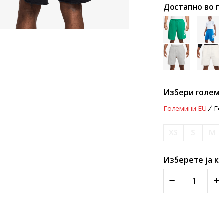
Достапно во 
Избери голем
Големини EU
Г
XS
S
M
Изберете ја 