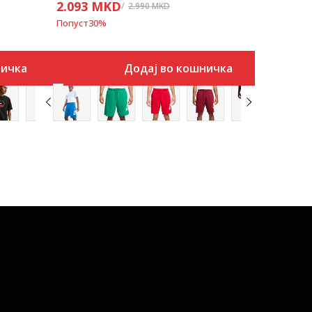
2.093
MKD
2.990
MKD
Попуст
30
%
ничка
Додај во кошничка