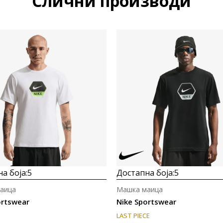
Слични производи
а боја:
5
Достапна боја:
5
аица
Машка маица
ortswear
Nike Sportswear
LAST PIECE