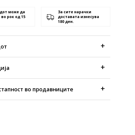
дот може да
За сите нарачки
 во рок од 15
доставата изнесува
180 ден.
дот
ија
стапност во продавниците