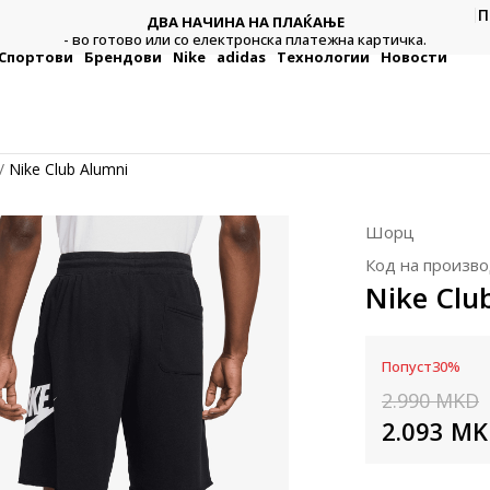
П
ДВА НАЧИНА НА ПЛАЌАЊЕ
тежна
Плат
- во готово или со електронска платежна картичка.
Спортови
Брендови
Nike
adidas
Технологии
Новости
Nike Club Alumni
Шорц
Код на произво
Nike Clu
Попуст
30
%
2.990
MKD
2.093
MK