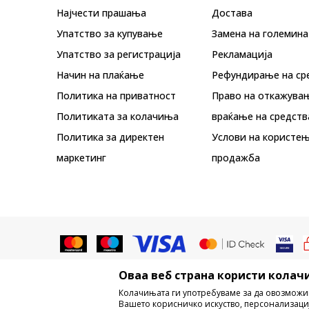
Најчести прашања
Достава
Упатство за купување
Замена на големина
Упатство за регистрација
Рекламациja
Начин на плаќање
Рефундирање на ср
Политика на приватност
Право на откажува
Политиката за колачиња
враќање на средств
Политика за директен
Услови на користењ
маркетинг
продажба
Оваа веб страна користи колачи
Не е дозволено превземање или ко
Колачињата ги употребуваме за да овозможи
трговски марки, комерцијални содржи
Вашето корисничко искуство, персонализаци