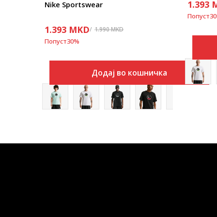
1.393
Nike Sportswear
Попуст
30
1.393
MKD
1.990
MKD
Попуст
30
%
Додај во кошничка