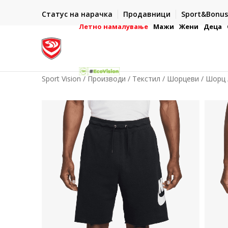
ИСПОРАКА ВО РОК ОД 5 РАБОТНИ ДЕНА
Статус на нарачка
Продавници
Sport&Bonus
-222
- на сите нарачки во готово или со електронска пла
картичка
Летно намалување
Мажи
Жени
Деца
Sport Vision
Производи
Текстил
Шорцеви
Шорц