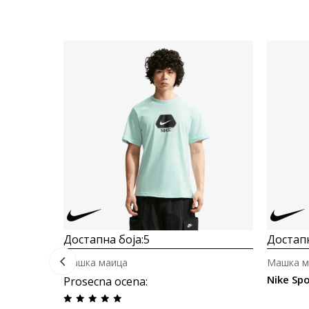
Достапна боја:
5
Достапн
Машка маица
Машка м
Nike Sp
Prosecna ocena
: