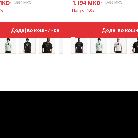
MKD
1.194
MKD
1.990
MKD
1.990
MKD
%
Попуст
40
%
Додај во кошничка
Додај во кош