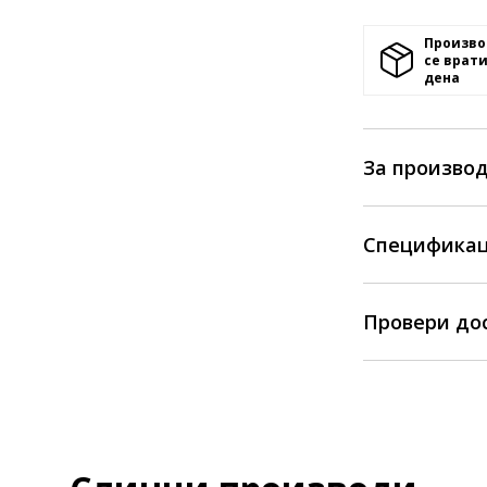
Произво
се врати
денa
За произво
Спецификац
Провери до