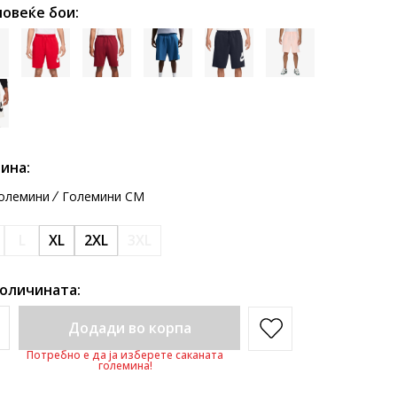
повеќе бои:
ина:
олемини
Големини CM
L
XL
2XL
3XL
количината:
Додади во корпа
Потребно е да ја изберете саканата
големина!