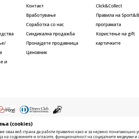
Контакт
Click&Collect
Вработување
Правила на Sport&
Соработка со нас
програмата
едства
Синдикална продажба
Користење на gift
ње/
Пронајдете продавница
картичките
а
Ценовник
е и
ња (cookies)
ристење на содржината од интернет страните на Sport Vision, делумно ил
ме оваа веб страна да работи правилно како и за нејзино понатамошно 
ни, ниту истите да се отстапуваат на трети лица, јавно да се објавуваат ил
ја на содржините и огласите, функционалност на социјалните медиуми и 
без писмена согласност од БДС.МК ДООЕЛ.