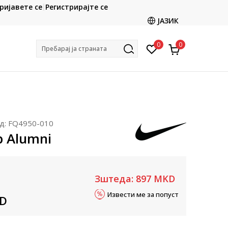
CLICK & COLLECT
ријавете се
Регистрирајте се
ете со картичка online и подигнете во продавницата
ЈАЗИК
по ваш избор
0
0
Пребарај ја страната
д:
FQ4950-010
b Alumni
Зштеда:
897
MKD
Извести ме за попуст
D