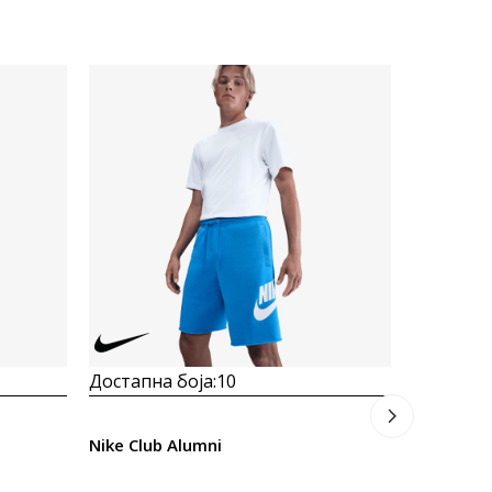
Достапна
Prosecna
Nike Spor
2.373
M
Попуст
30
%
Достапна боја:
10
Nike Club Alumni