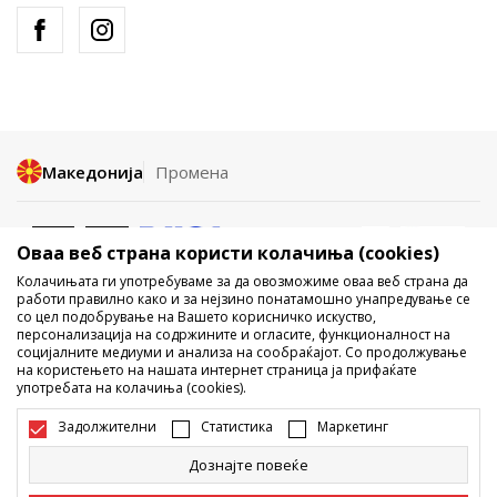
Македонија
Промена
Оваа веб страна користи колачиња (cookies)
Колачињата ги употребуваме за да овозможиме оваа веб страна да
работи правилно како и за нејзино понатамошно унапредување се
со цел подобрување на Вашето корисничко искуство,
Не е дозволено превземање или користење на содржината од
персонализација на содржините и огласите, функционалност на
социјалните медиуми и анализа на сообраќајот. Со продолжување
интернет страните на Sport Vision, делумно или целосно a се
на користењето на нашата интернет страница ја прифаќате
однесува на логоа, трговски марки, комерцијални содржини, ниту
употребата на колачиња (cookies).
истите да се отстапуваат на трети лица, јавно да се објавуваат или да
се користат за било какви цели, без писмена согласност од БДС.МК
Задолжителни
Статистика
Маркетинг
ДООЕЛ.
Настојуваме да бидеме што попрецизни во описот на производот,
Дознајте повеќе
фотографијата и самата цена, но не можеме да гарантираме дака
сите информации се комплетни и без грешка. Сите прикажани