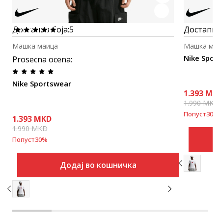
Достапна боја:
5
Достапна
Машка маица
Машка ма
Nike Spor
Prosecna ocena
:
Nike Sportswear
1.393
MK
1.990
MKD
Попуст
30
%
1.393
MKD
1.990
MKD
Попуст
30
%
Додај во кошничка