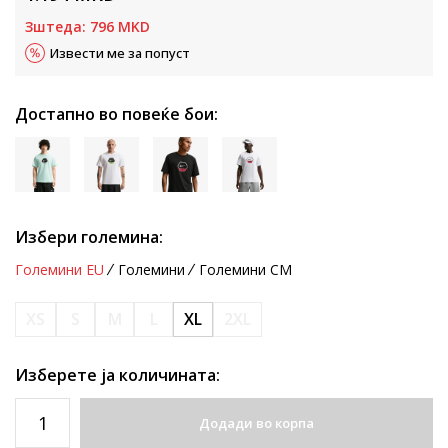
Зштеда:
796
MKD
Извести ме за попуст
Достапно во повеќе бои:
Избери големина:
Големини EU
Големини
Големини CM
XS
S
M
L
XL
2XL
Изберете ја количината:
Додади во корпа