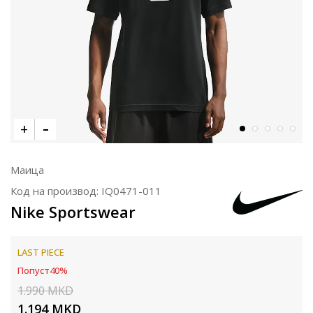
Маица
Код на производ:
IQ0471-011
Nike Sportswear
LAST PIECE
Попуст
40
%
1.990
MKD
1.194
MKD