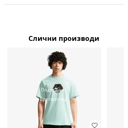
Слични производи
Подетално
Брз преглед