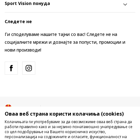
Sport Vision понуда
Следете не
Ги споделуваме нашите тајни со вас! Следете не на
социјалните мрежи и дознајте за попусти, промоции и
нови производи!
Македонија
Промена
Оваа веб страна користи колачиња (cookies)
Колачињата ги употребуваме за да овозможиме оваа веб страна да
работи правилно како и за нејзино понатамошно унапредување се
со цел подобрување на Вашето корисничко искуство,
персонализација на содржините и огласите, функционалност на