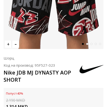
Шорц
Код на производ:
95F527-023
Nike JDB MJ DYNASTY AOP
SHORT
Попуст
40
%
2.190
MKD
1.314
MKD