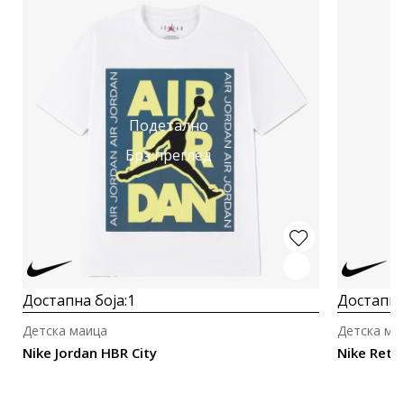
Подетално
Брз преглед
Достапна боја:
1
Достапна
Детска маица
Детска ма
Nike Jordan HBR City
Nike Retr