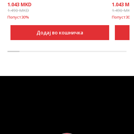
1.043
MKD
1.043
MK
1.490
MKD
1.490
MKD
Попуст
30
%
Попуст
30
%
Додај во кошничка