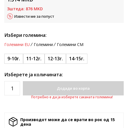
Зштеда:
876
MKD
Извести ме за попуст
Избери големина:
Големини EU
Големини
Големини CM
9-10г.
11-12г.
12-13г.
14-15г.
Изберете ја количината:
Додади во корпа
Потребно е да ја изберете саканата големина!
Производот може да се врати во рок од 15
денa