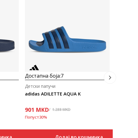
Детски па
adidas A
1.041
M
Попуст
30
%
Достапна боја:
7
Детски папучи
adidas ADILETTE AQUA K
901
MKD
1.288
MKD
Попуст
30
%
ничка
Додај во кошничка