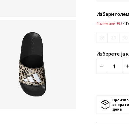
Избери голем
Големини EU
Г
28
29
30
Изберете ја 
Произво
се врати
денa