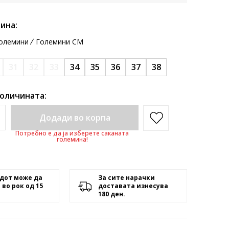
ина:
олемини
Големини CM
31
32
33
34
35
36
37
38
количината:
Додади во корпа
Потребно е да ја изберете саканата
големина!
дот може да
За сите нарачки
 во рок од 15
доставата изнесува
180 ден.