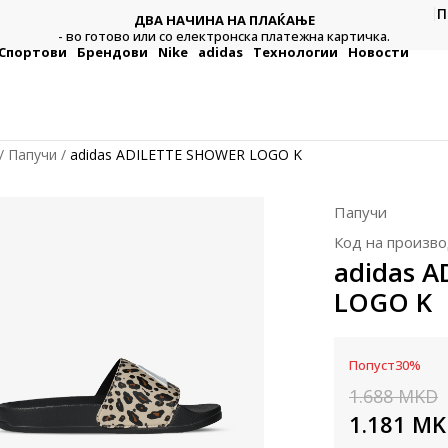
П
ДВА НАЧИНА НА ПЛАЌАЊЕ
тежна
Плат
- во готово или со електронска платежна картичка.
Спортови
Брендови
Nike
adidas
Технологии
Новости
Папучи
adidas ADILETTE SHOWER LOGO K
Папучи
Код на произво
adidas 
LOGO K
Попуст
30
%
1.688
MKD
1.181
MK