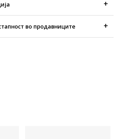
ија
стапност во продавниците
Достапна