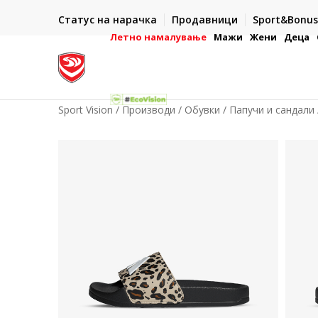
ИСПОРАКА ВО РОК ОД 5 РАБОТНИ ДЕНА
Статус на нарачка
Продавници
Sport&Bonus
-222
- на сите нарачки во готово или со електронска пла
картичка
Летно намалување
Мажи
Жени
Деца
Sport Vision
Производи
Обувки
Папучи и сандали