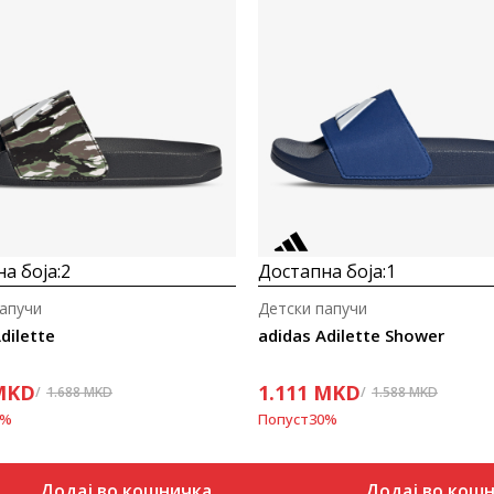
а боја:
2
Достапна боја:
1
апучи
Детски папучи
dilette
adidas Adilette Shower
MKD
1.111
MKD
1.688
MKD
1.588
MKD
%
Попуст
30
%
Додај во кошничка
Додај во кош