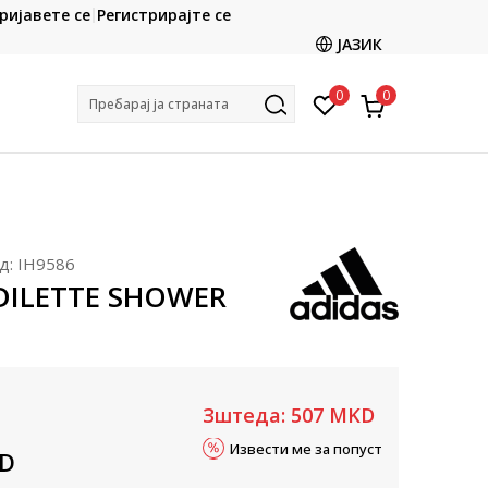
CLICK & COLLECT
ријавете се
Регистрирајте се
ете со картичка online и подигнете во продавницата
ЈАЗИК
по ваш избор
0
0
Пребарај ја страната
д:
IH9586
ADILETTE SHOWER
Зштеда:
507
MKD
Извести ме за попуст
D