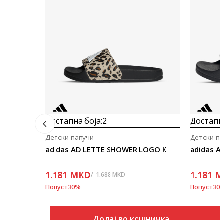
Достапна боја:
2
Достапн
Детски папучи
Детски п
adidas ADILETTE SHOWER LOGO K
adidas A
1.181
MKD
1.181
1.688
MKD
Попуст
30
%
Попуст
30
Додај во кошничка