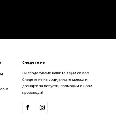
а
Следете не
Ги споделуваме нашите тајни со вас!
ам
Следете не на социјалните мрежи и
дознајте за попусти, промоции и нови
Bonus
производи!