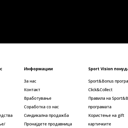
с
Информации
Sport Vision понуд
За нас
Sport&Bonus прогр
Контакт
Click&Collect
Вработување
Правила на Sport&
Соработка со нас
програмата
едства
Синдикална продажба
Користење на gift
ње/
Пронајдете продавница
картичките