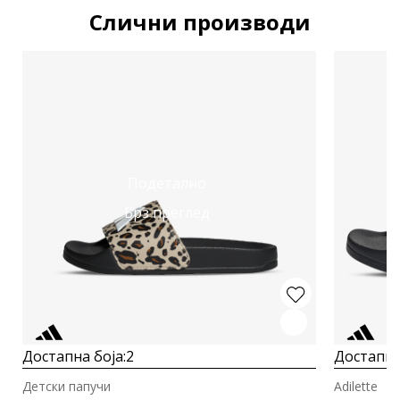
Слични производи
Подетално
Брз преглед
Достапна боја:
2
Достапна
Детски папучи
Adilette