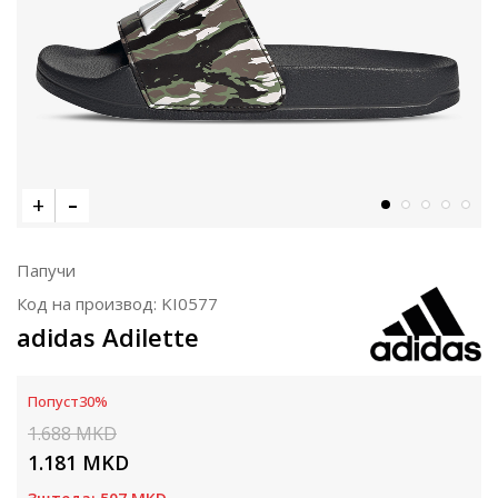
Папучи
Код на производ:
KI0577
adidas Adilette
Попуст
30
%
1.688
MKD
1.181
MKD