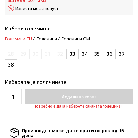
Зштеда:
507
MKD
Извести ме за попуст
Избери големина:
Големини EU
Големини
Големини CM
28
29
30
31
32
33
34
35
36
37
38
Изберете ја количината:
Додади во корпа
Потребно е да ја изберете саканата големина!
Производот може да се врати во рок од 15
денa