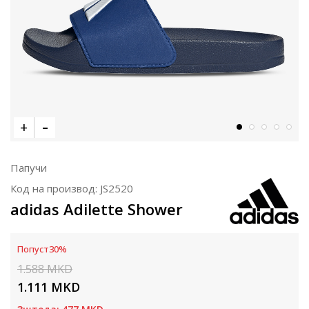
Папучи
Код на производ:
JS2520
adidas Adilette Shower
Попуст
30
%
1.588
MKD
1.111
MKD