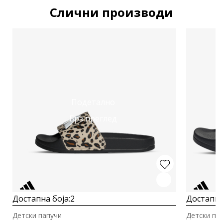
Слични производи
Подетално
Брз преглед
Достапна боја:
2
Достапна
Детски папучи
Детски па