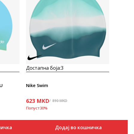
Uporedi
Достапна боја:
3
LU
Nike Swim
623
MKD
890
MKD
Попуст
30
%
ничка
Додај во кошничка