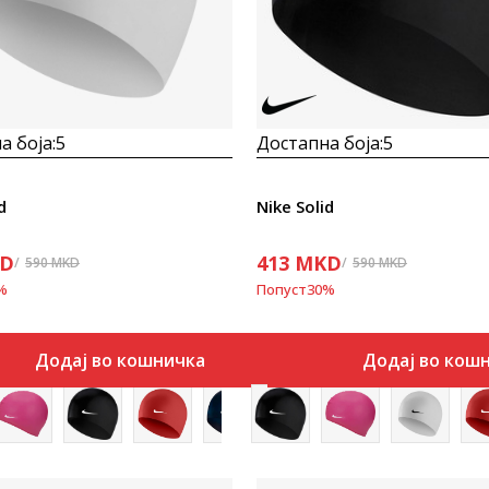
а боја:
5
Достапна боја:
5
d
Nike Solid
D
413
MKD
590
MKD
590
MKD
%
Попуст
30
%
Додај во кошничка
Додај во кош