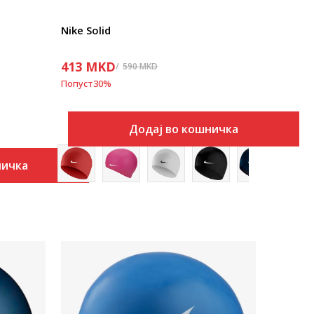
Nike Solid
413
MKD
590
MKD
Попуст
30
%
Додај во кошничка
ничка