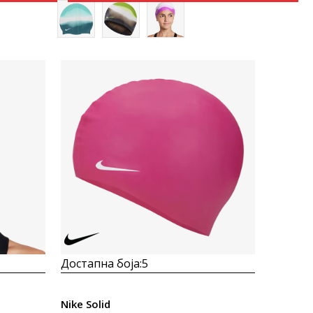
Uporedi
Достапна боја:
5
Nike Solid