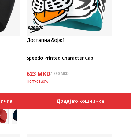
Достапна боја:
1
Speedo Printed Character Cap
623
MKD
890
MKD
Попуст
30
%
ничка
Додај во кошничка