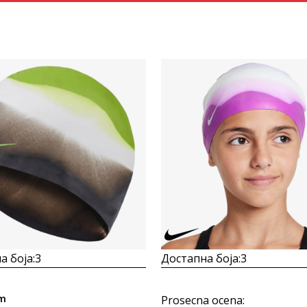
Uporedi
Uporedi
а боја:
3
Достапна боја:
3
im
Prosecna ocena
: