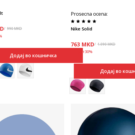
lt
Prosecna ocena
:
D
Nike Solid
990
MKD
%
763
MKD
1.090
MKD
Попуст
30
%
Додај во кошничка
Додај во кош