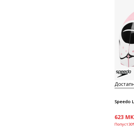
Достапн
Speedo 
623
MK
Попуст
30