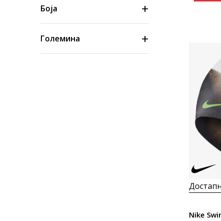
Боја
Големина
Цена
Достапн
Nike Sw