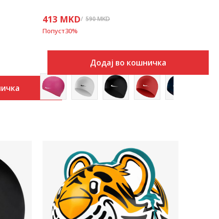
413
MKD
590
MKD
Попуст
30
%
Додај во кошничка
ничка
Uporedi