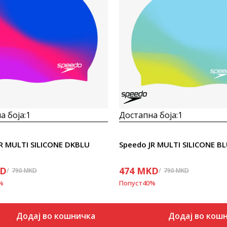
Uporedi
Uporedi
а боја:
1
Достапна боја:
1
R MULTI SILICONE DKBLU
Speedo JR MULTI SILICONE B
D
474
MKD
790
MKD
790
MKD
%
Попуст
40
%
Додај во кошничка
Додај во кош