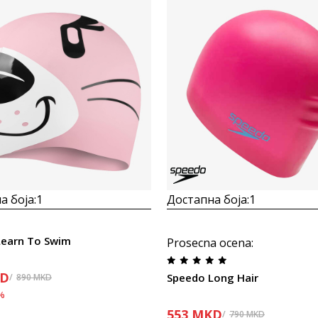
Uporedi
Uporedi
а боја:
1
Достапна боја:
1
Learn To Swim
Prosecna ocena
:
D
Speedo Long Hair
890
MKD
%
553
MKD
790
MKD