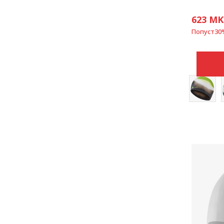
623
MK
Попуст
30