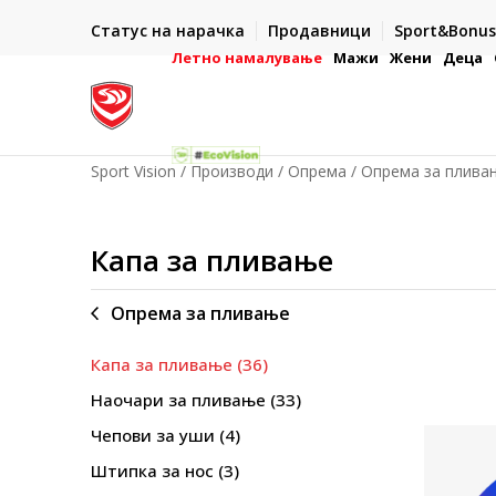
ИСПОРАКА ВО РОК ОД 5 РАБОТНИ ДЕНА
Статус на нарачка
Продавници
Sport&Bonus
-222
- на сите нарачки во готово или со електронска пла
картичка
Летно намалување
Мажи
Жени
Деца
Sport Vision
Производи
Опрема
Опрема за плива
Капа за пливање
Опрема за пливање
Капа за пливање
(36)
Наочари за пливање
(33)
Чепови за уши
(4)
Штипка за нос
(3)