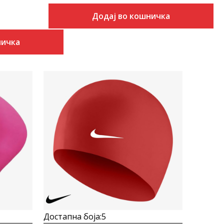
Додај во кошничка
ничка
Uporedi
Достапна боја:
5