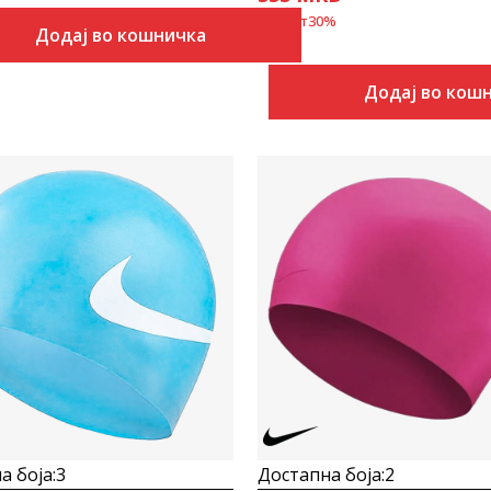
Попуст
30
%
Додај во кошничка
Додај во кош
Uporedi
Uporedi
а боја:
3
Достапна боја:
2