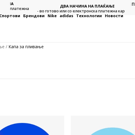
П
ДВА НАЧИНА НА ПЛАЌАЊЕ
тежна
Плат
- во готово или со електронска платежна картичка.
Спортови
Брендови
Nike
adidas
Технологии
Новости
ње
Капа за пливање