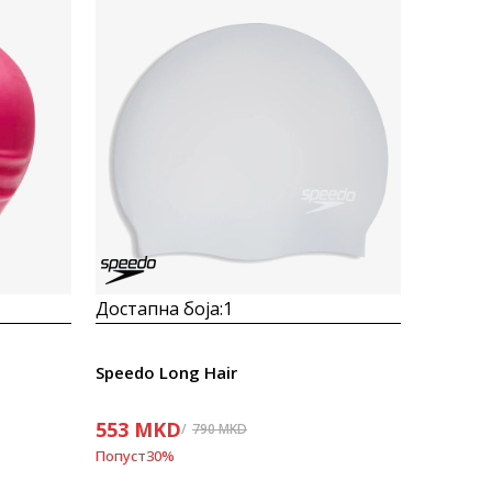
Uporedi
Достапна боја:
1
Speedo Long Hair
553
MKD
790
MKD
Попуст
30
%