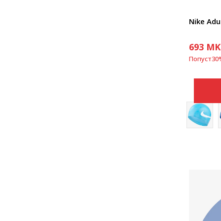
Nike Adu
693
MK
Попуст
30