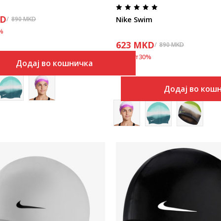
D
Nike Swim
890
MKD
%
623
MKD
890
MKD
Попуст
30
%
Додај во кошничка
Додај во кош
Uporedi
Uporedi