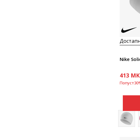
Достапн
Nike Soli
413
MK
Попуст
30