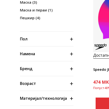
Маска
(3)
Маска и пераи
(1)
Пешкир
(4)
Пол
Намена
Достапн
Бренд
Speedo J
474
MK
Возраст
Попуст
40
Материјал/технологија