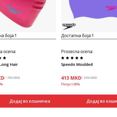
а боја:
1
Достапна боја:
1
a ocena
:
Prosecna ocena
:
Long Hair
Speedo Moulded
KD
413
MKD
790
MKD
590
MKD
%
Попуст
30
%
Додај во кошничка
Додај во кош