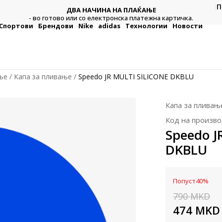
П
ДВА НАЧИНА НА ПЛАЌАЊЕ
тежна
Плат
- во готово или со електронска платежна картичка.
Спортови
Брендови
Nike
adidas
Технологии
Новости
ње
Капа за пливање
Speedo JR MULTI SILICONE DKBLU
Капа за пливањ
Код на произво
Speedo J
DKBLU
Попуст
40
%
790
MKD
474
MKD