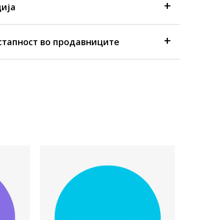
ија
стапност во продавниците
Достапна
Prosecna
Speedo M