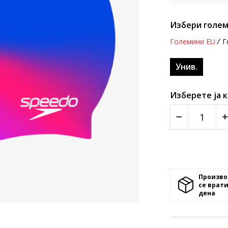
Избери голем
Големини EU
Г
Унив.
Изберете ја 
Произво
се врати
денa