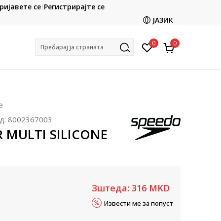
CLICK & COLLECT
ријавете се
Регистрирајте се
ете со картичка online и подигнете во продавницата
ЈАЗИК
по ваш избор
0
0
Пребарај ја страната
е
д:
8002367003
R MULTI SILICONE
Зштеда:
316
MKD
Извести ме за попуст