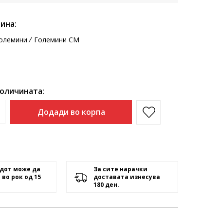
ина:
олемини
Големини CM
количината:
Додади во корпа
дот може да
За сите нарачки
 во рок од 15
доставата изнесува
180 ден.