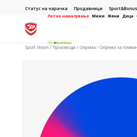
ИСПОРАКА ВО РОК ОД 5 РАБОТНИ ДЕНА
Статус на нарачка
Продавници
Sport&Bonus
-222
- на сите нарачки во готово или со електронска пла
картичка
Летно намалување
Мажи
Жени
Деца
Sport Vision
Производи
Опрема
Опрема за плива