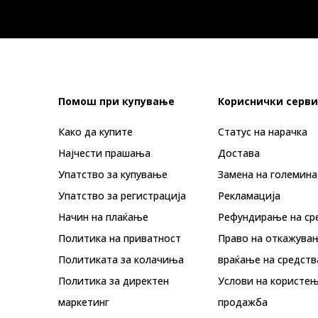
Помош при купување
Кориснички серви
Како да купите
Статус на нарачка
Најчести прашања
Достава
Упатство за купување
Замена на големина
Упатство за регистрација
Рекламациja
Начин на плаќање
Рефундирање на ср
Политика на приватност
Право на откажува
Политиката за колачиња
враќање на средств
Политика за директен
Услови на користењ
маркетинг
продажба