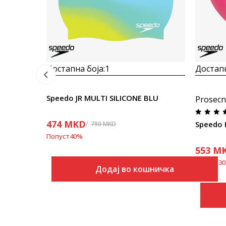
Достапна боја:
1
Достапн
Speedo JR MULTI SILICONE BLU
Prosecn
474
MKD
Speedo 
790
MKD
Попуст
40
%
553
M
Попуст
30
Додај во кошничка