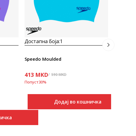
413
MK
Попуст
30
%
Достапна боја:
1
Speedo Moulded
413
MKD
590
MKD
Попуст
30
%
Додај во кошничка
ничка