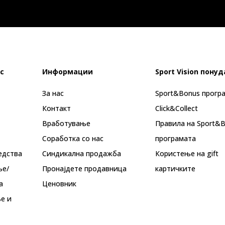
с
Информации
Sport Vision понуд
За нас
Sport&Bonus прогр
Контакт
Click&Collect
Вработување
Правила на Sport&
Соработка со нас
програмата
едства
Синдикална продажба
Користење на gift
ње/
Пронајдете продавница
картичките
а
Ценовник
е и