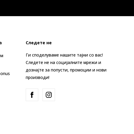
а
Следете не
Ги споделуваме нашите тајни со вас!
ам
Следете не на социјалните мрежи и
дознајте за попусти, промоции и нови
Bonus
производи!