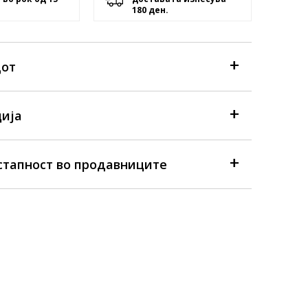
180 ден.
дот
ија
стапност во продавниците