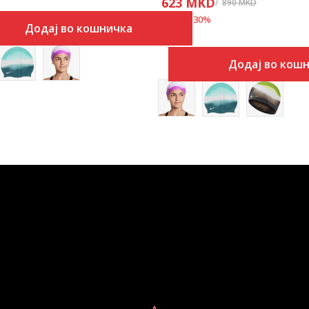
623
MKD
890
MKD
Попуст
30
%
Додај во кошничка
Додај во кош