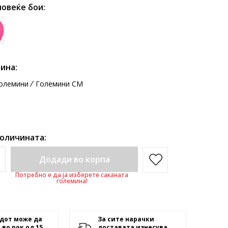
повеќе бои:
ина:
олемини
Големини CM
количината:
Додади во корпа
Потребно е да ја изберете саканата
големина!
дот може да
За сите нарачки
 во рок од 15
доставата изнесува