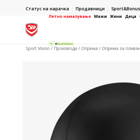
ИСПОРАКА ВО РОК ОД 5 РАБОТНИ ДЕНА
Статус на нарачка
Продавници
Sport&Bonus
-222
- на сите нарачки во готово или со електронска пла
картичка
Летно намалување
Мажи
Жени
Деца
Sport Vision
Производи
Опрема
Опрема за плива