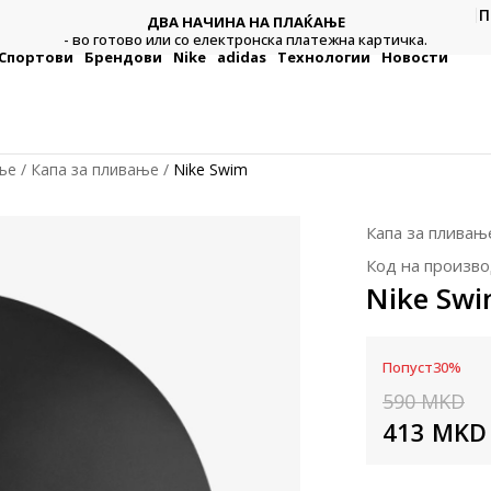
П
ДВА НАЧИНА НА ПЛАЌАЊЕ
тежна
Плат
- во готово или со електронска платежна картичка.
Спортови
Брендови
Nike
adidas
Технологии
Новости
ње
Капа за пливање
Nike Swim
Капа за пливањ
Код на произво
Nike Sw
Попуст
30
%
590
MKD
413
MKD