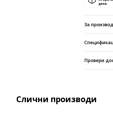
денa
За произво
Спецификац
Провери до
Слични производи