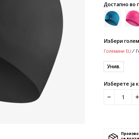
Достапно во 
Избери голем
Големини EU
Г
Унив.
Изберете ја 
Произво
се врати