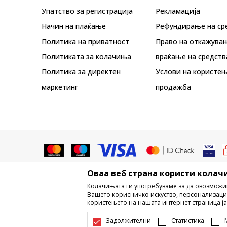
Упатство за регистрација
Рекламациja
Начин на плаќање
Рефундирање на ср
Политика на приватност
Право на откажува
Политиката за колачиња
враќање на средств
Политика за директен
Услови на користењ
маркетинг
продажба
Оваа веб страна користи колачи
Не е дозволено превземање или ко
Колачињата ги употребуваме за да овозможи
трговски марки, комерцијални содржи
Вашето корисничко искуство, персонализаци
користењето на нашата интернет страница ја
Настојуваме да бидеме што поп
информации се комплетни и без гр
Задолжителни
Статистика
достапни во секој м