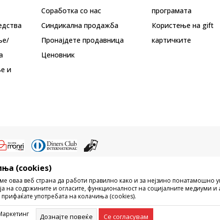
Соработка со нас
програмата
едства
Синдикална продажба
Користење на gift
ње/
Пронајдете продавница
картичките
а
Ценовник
е и
ња (cookies)
ристење на содржината од интернет страните на Sport Vision, делумно ил
ме оваа веб страна да работи правилно како и за нејзино понатамошно 
ни, ниту истите да се отстапуваат на трети лица, јавно да се објавуваат ил
ја на содржините и огласите, функционалност на социјалните медиуми и 
без писмена согласност од БДС.МК ДООЕЛ.
 прифаќате употребата на колачиња (cookies).
рецизни во описот на производот, фотографијата и самата цена, но не м
ешка. Сите прикажани производи на сајтот се дел од нашата понуда, но н
Маркетинг
омент. Достапноста на производите може да ја проверите и на телефонски
Дознајте повеќе
Се согласувам