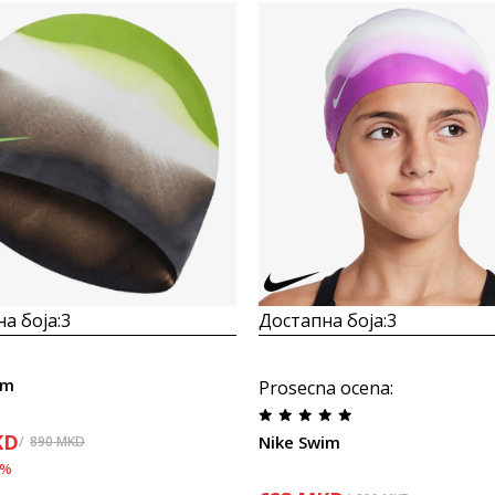
а боја:
3
Достапна боја:
3
im
Prosecna ocena
:
KD
Nike Swim
890
MKD
%