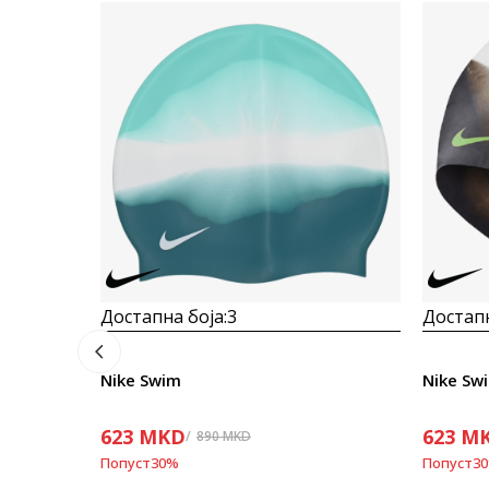
Достапна боја:
3
Достапн
Nike Swim
Nike Sw
623
MKD
623
M
890
MKD
Попуст
30
%
Попуст
30