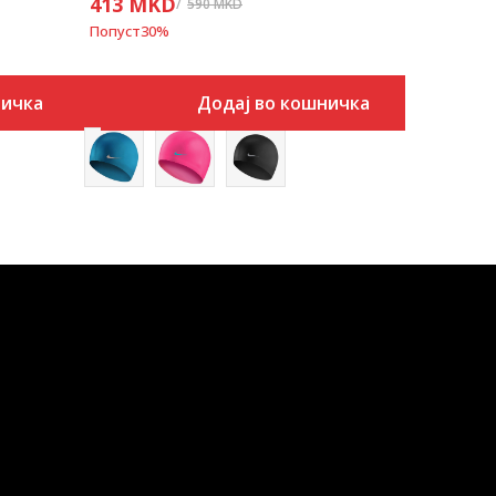
413
MKD
590
MKD
Попуст
30
%
ничка
Додај во кошничка