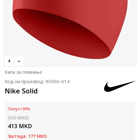
Капа за пливање
Код на производ:
93060-614
Nike Solid
Попуст
30
%
590
MKD
413
MKD
Зштеда:
177
MKD