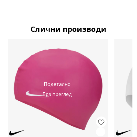
Слични производи
Подетално
Брз преглед