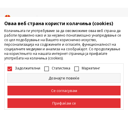
Македонија
Промена
Оваа веб страна користи колачиња (cookies)
Колачињата ги употребуваме за да овозможиме оваа веб страна да
работи правилно како и за нејзино понатамошно унапредување се
со цел подобрување на Вашето корисничко искуство,
персонализација на содржините и огласите, функционалност на
социјалните медиуми и анализа на сообраќајот. Со продолжување
на користењето на нашата интернет страница ја прифаќате
употребата на колачиња (cookies).
Не е дозволено превземање или користење на содржината од
интернет страните на Sport Vision, делумно или целосно a се
Задолжителни
Статистика
Маркетинг
однесува на логоа, трговски марки, комерцијални содржини, ниту
истите да се отстапуваат на трети лица, јавно да се објавуваат или да
Дознајте повеќе
се користат за било какви цели, без писмена согласност од БДС.МК
ДООЕЛ.
Настојуваме да бидеме што попрецизни во описот на производот,
Се согласувам
фотографијата и самата цена, но не можеме да гарантираме дака
сите информации се комплетни и без грешка. Сите прикажани
Прифаќам се
производи на сајтот се дел од нашата понуда, но не се подразбира
дека мораат да се достапни во секој момент. Достапноста на
производите може да ја проверите и на телефонскиот број 02 3055
Задолжителни
Задолжителните колачиња ја прават страницата
222.
употреблива, односно овозможуваат основни
функции, како што се навигација на страницата
©2026
www.sportvision.mk
, Изработка
NB SOFT
. Сите права задржани.
Статистика