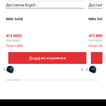
Достапна боја:
5
Достапна
Nike Solid
Nike Solid
413
MKD
413
MKD
590
MKD
590
MKD
Попуст
30
%
Попуст
30
%
Додај во кошничка