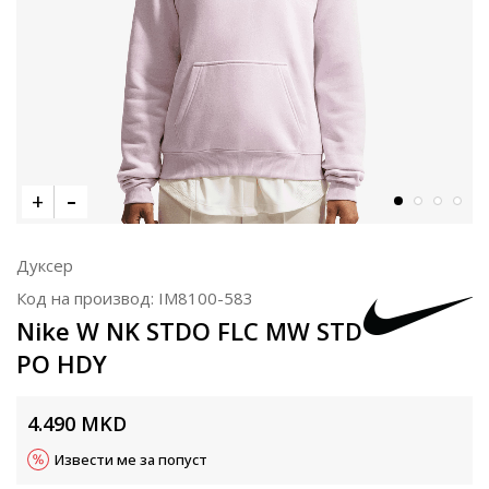
Дуксер
Код на производ:
IM8100-583
Nike W NK STDO FLC MW STD
PO HDY
4.490
MKD
Извести ме за попуст