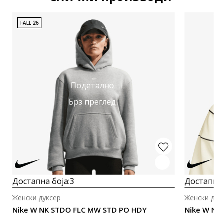
FALL 26
Подетално
Брз преглед
Достапна боја:
3
Достапна
Женски дуксер
Женски ду
Nike W NK STDO FLC MW STD PO HDY
Nike W NS