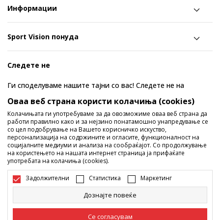
Информации
Sport Vision понуда
Следете не
Ги споделуваме нашите тајни со вас! Следете не на
социјалните мрежи и дознајте за попусти, промоции и
Оваа веб страна користи колачиња (cookies)
нови производи!
Колачињата ги употребуваме за да овозможиме оваа веб страна да
работи правилно како и за нејзино понатамошно унапредување се
со цел подобрување на Вашето корисничко искуство,
персонализација на содржините и огласите, функционалност на
социјалните медиуми и анализа на сообраќајот. Со продолжување
на користењето на нашата интернет страница ја прифаќате
употребата на колачиња (cookies).
Задолжителни
Статистика
Маркетинг
Дознајте повеќе
Македонија
Промена
Се согласувам