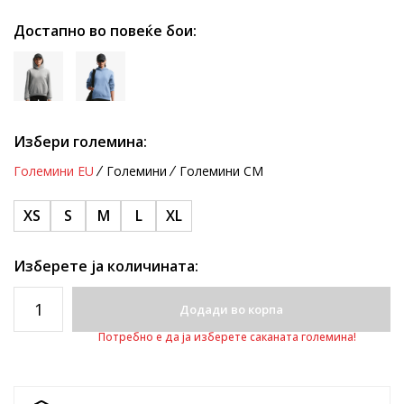
Достапно во повеќе бои:
Избери големина:
Големини EU
Големини
Големини CM
XS
S
M
L
XL
Изберете ја количината:
Додади во корпа
Потребно е да ја изберете саканата големина!