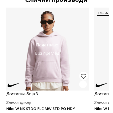
FALL 26
Подетално
Брз преглед
Достапна боја:
3
Достапна
Женски дуксер
Женски ду
Nike W NK STDO FLC MW STD PO HDY
Nike W N