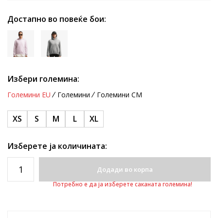
Достапно во повеќе бои:
Избери големина:
Големини EU
Големини
Големини CM
XS
S
M
L
XL
Изберете ја количината:
Додади во корпа
Потребно е да ја изберете саканата големина!