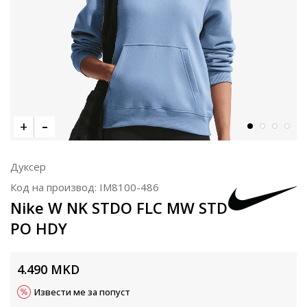
Дуксер
Код на производ:
IM8100-486
Nike W NK STDO FLC MW STD
PO HDY
4.490
MKD
Извести ме за попуст