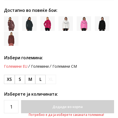
Достапно во повеќе бои:
Избери големина:
Големини EU
Големини
Големини CM
XS
S
M
L
XL
Изберете ја количината:
Додади во корпа
Потребно е да ја изберете саканата големина!