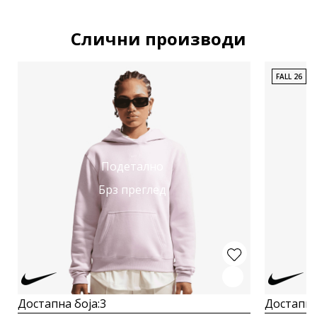
Слични производи
FALL 26
Подетално
Брз преглед
Достапна боја:
3
Достапна