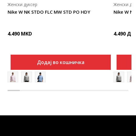
Женски дуксер
Женски ду
Nike W NK STDO FLC MW STD PO HDY
Nike W N
4.490
MKD
4.490
ДЕ
Додај во кошничка