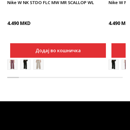
Nike W NK STDO FLC MW MR SCALLOP WL
Nike W N
4.490
MKD
4.490
MK
Додај во кошничка