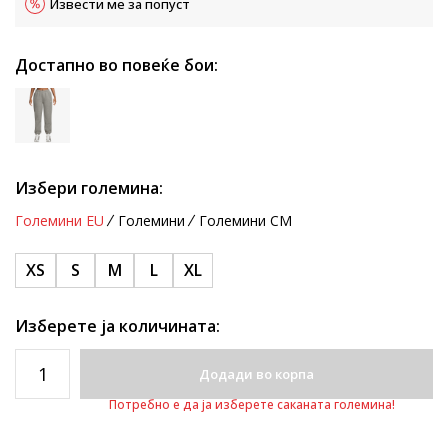
Извести ме за попуст
Достапно во повеќе бои:
Избери големина:
Големини EU
Големини
Големини CM
XS
S
M
L
XL
Изберете ја количината:
Додади во корпа
Потребно е да ја изберете саканата големина!