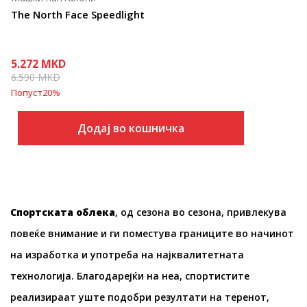
The North Face Speedlight
5.272
MKD
6.590
MKD
Попуст
20
%
Додај во кошничка
Спортската облека
, од сезона во сезона, привлекува
повеќе внимание и ги поместува границите во начинот
на изработка и употреба на најквалитетната
технологија. Благодарејќи на неа, спортистите
реализираат уште подобри резултати на теренот,