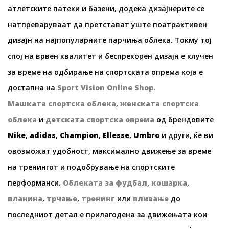
атлетските патеки и базени, додека дизајнерите се
натпреваруваат да претстават уште поатрактивен
дизајн на најпопуларните парчиња облека. Токму тој
спој на врвен квалитет и беспрекорен дизајн е клучен
за време на одбирање на спортската опрема која е
достапна на
Sport Vision Online Shop
.
Машката спортска облека
,
женската спортска
облека
и
детската спортска опрема
од брендовите
Nike
,
adidas
,
Champion
,
Ellesse
,
Umbro
и други, ќе ви
овозможат удобност, максимално движење за време
на тренингот и подобрување на спортските
перформанси.
Облеката за фудбал
,
кошарка
,
планина
,
трчање
,
тренинг
или
пливање
до
последниот детал е прилагодена за движењата кои