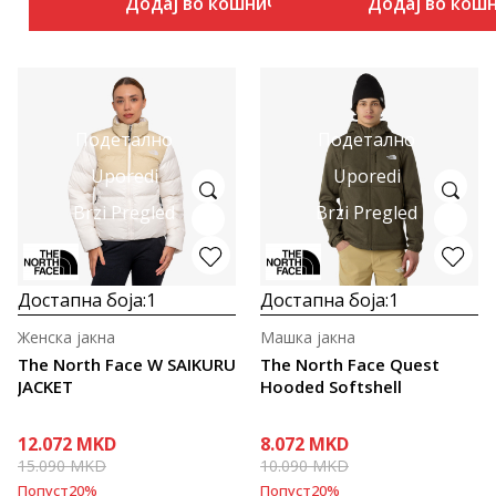
Додај во кошничка
Додај во кош
Подетално
Подетално
Uporedi
Uporedi
Brzi Pregled
Brzi Pregled
Достапна боја:
1
Достапна боја:
1
Женска јакна
Машка јакна
The North Face W SAIKURU
The North Face Quest
JACKET
Hooded Softshell
12.072
MKD
8.072
MKD
15.090
MKD
10.090
MKD
Попуст
20
%
Попуст
20
%