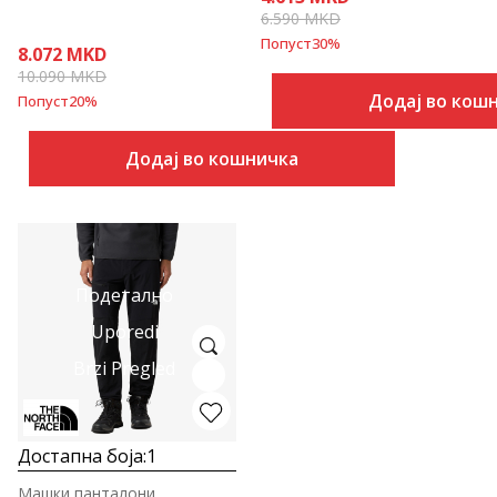
6.590
MKD
Попуст
30
%
8.072
MKD
10.090
MKD
Додај во кош
Попуст
20
%
Додај во кошничка
Подетално
Uporedi
Brzi Pregled
Достапна боја:
1
Машки панталони