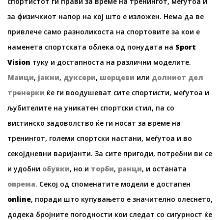
спортистот ги прави за време на тренингот, меѓутоа и
за физичкиот напор на кој што е изложен. Нема да ве
привлече само разноликоста на спортовите за кои е
наменета спортската облека од понудата на
Sport
Vision
туку и достапноста на различни моделите.
Маици
,
јакни
,
дуксери
,
шорцеви
или
долниот дел
тренерки
ќе ги воодушеват сите спортисти, меѓутоа и
љубителите на уникатен спортски стил, па со
вистинско задоволство ќе ги носат за време на
тренингот, големи спортски настани, меѓутоа и во
секојдневни варијанти. За сите пригоди, потребни ви се
и удобни
обувки
, но и
торби
,
ранци
, и останата
опрема
. Секој од споменатите модели е достапен
online
, поради што купувањето е значително олеснето,
додека бројните погодности кои следат со сигурност ќе