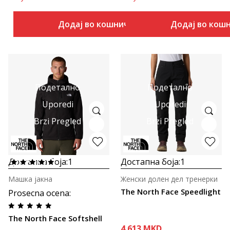
Додај во кошничка
Додај во кош
Подетално
Подетално
Uporedi
Uporedi
Brzi Pregled
Brzi Pregled
Достапна боја:
1
Достапна боја:
1
Машка јакна
Женски долен дел тренерки
The North Face Speedlight
Prosecna ocena
:
The North Face Softshell
4.613
MKD