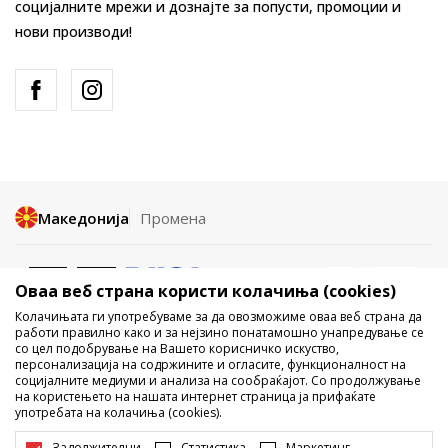
социјалните мрежи и дознајте за попусти, промоции и
нови производи!
Македонија
Промена
Оваа веб страна користи колачиња (cookies)
Колачињата ги употребуваме за да овозможиме оваа веб страна да
работи правилно како и за нејзино понатамошно унапредување се
со цел подобрување на Вашето корисничко искуство,
Не е дозволено превземање или користење на содржината од
персонализација на содржините и огласите, функционалност на
социјалните медиуми и анализа на сообраќајот. Со продолжување
интернет страните на Sport Vision, делумно или целосно a се
на користењето на нашата интернет страница ја прифаќате
однесува на логоа, трговски марки, комерцијални содржини, ниту
употребата на колачиња (cookies).
истите да се отстапуваат на трети лица, јавно да се објавуваат или да
се користат за било какви цели, без писмена согласност од БДС.МК
Задолжителни
Статистика
Маркетинг