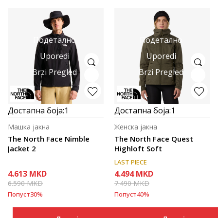
Подетално
Подетално
Uporedi
Uporedi
Brzi Pregled
Brzi Pregled
Достапна боја:
1
Достапна боја:
1
Машка јакна
Женска јакна
The North Face Nimble
The North Face Quest
Jacket 2
Highloft Soft
LAST PIECE
4.613
MKD
4.494
MKD
6.590
MKD
7.490
MKD
Попуст
30
%
Попуст
40
%