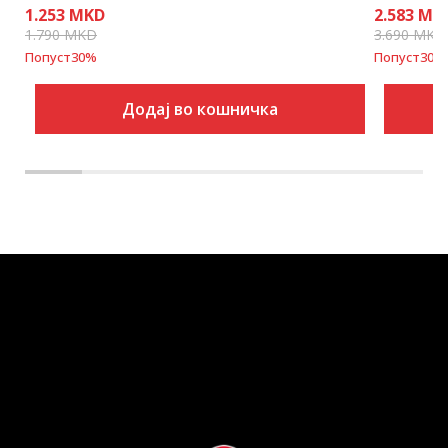
1.253
MKD
2.583
MK
1.790
MKD
3.690
MKD
Попуст
30
%
Попуст
30
%
Додај во кошничка