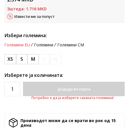
Зштеда:
1.716
MKD
Извести ме за попуст
Избери големина:
Големини EU
Големини
Големини CM
XS
S
M
L
XL
Изберете ја количината:
Додади во корпа
Потребно е да ја изберете саканата големина!
Производот може да се врати во рок од 15
денa