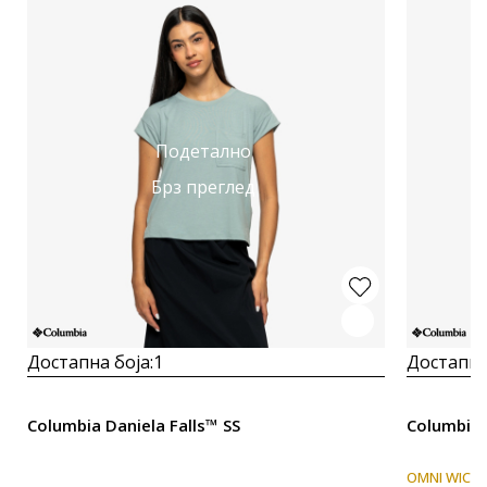
Подетално
Брз преглед
Достапна боја:
1
Достапна
Columbia Daniela Falls™ SS
Columbia 
OMNI WICK