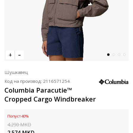
Шушкавец
Код на производ:
2116571254
Columbia Paracutie™
Cropped Cargo Windbreaker
Попуст
40
%
4.290
MKD
2.574
MKD