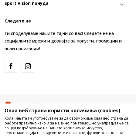
Sport Vision понуда
Следете не
Ги споделуваме нашите тајни со вас! Следете не на
социјалните мрежи и дознајте за попусти, промоции и
нови производи!
Македонија
Промена
Оваа веб страна користи колачиња (cookies)
Колачињата ги употребуваме за да овозможиме оваа веб страна да
работи правилно како и за нејзино понатамошно унапредување се
со цел подобрување на Вашето корисничко искуство,
персонализација на содржините и огласите, функционалност на