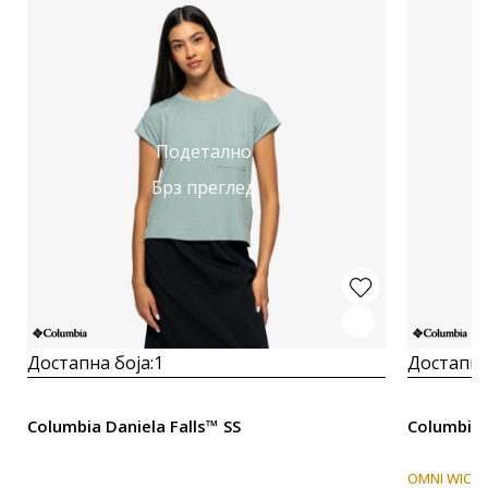
Подетално
Брз преглед
Достапна боја:
1
Достапна
Columbia Daniela Falls™ SS
Columbia 
OMNI WICK