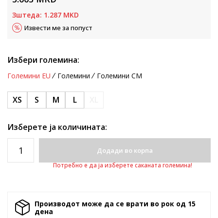
Зштеда:
1.287
MKD
Извести ме за попуст
Избери големина:
Големини EU
Големини
Големини CM
XS
S
M
L
XL
Изберете ја количината:
Додади во корпа
Потребно е да ја изберете саканата големина!
Производот може да се врати во рок од 15
денa