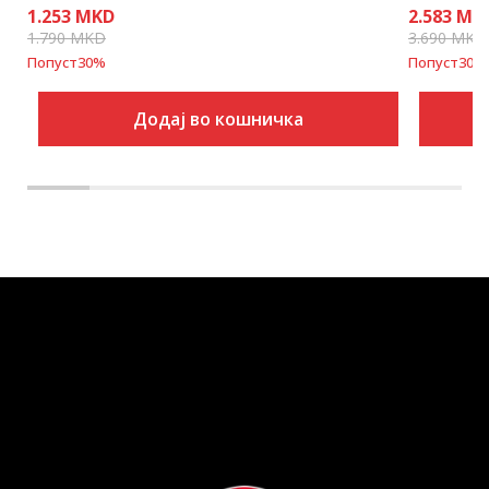
1.253
MKD
2.583
MK
1.790
MKD
3.690
MKD
Попуст
30
%
Попуст
30
%
Додај во кошничка