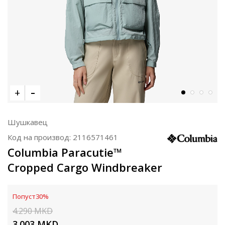
Шушкавец
Код на производ:
2116571461
Columbia Paracutie™
Cropped Cargo Windbreaker
Попуст
30
%
4.290
MKD
3.003
MKD