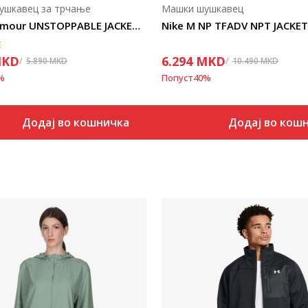
ушкавец за трчање
Машки шушкавец
Under Armour UNSTOPPABLE JACKET-BLK
Nike M NP TFADV NPT JACKET
E
KD
6.294
MKD
5.890
MKD
10.490
MKD
%
Попуст
40
%
Додај во кошничка
Додај во кош
Uporedi
Uporedi