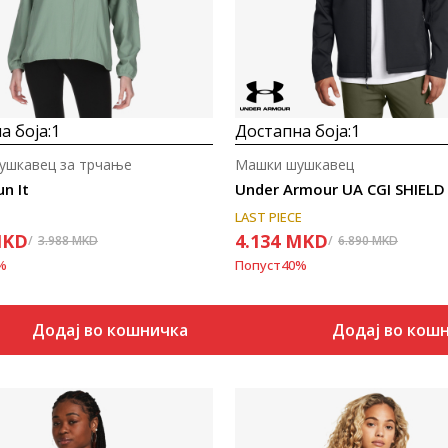
а боја:
1
Достапна боја:
1
ушкавец за трчање
Машки шушкавец
un It
Under Armour UA CGI SHIELD 
LAST PIECE
KD
4.134
MKD
3.988
MKD
6.890
MKD
%
Попуст
40
%
Додај во кошничка
Додај во кош