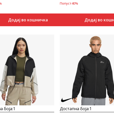
%
Попуст
40
%
Додај во кошничка
Додај во кош
Uporedi
Uporedi
а боја:
1
Достапна боја:
1