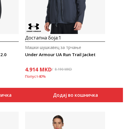
Достапна боја:
1
Машки шушкавец за трчање
2.0
Under Armour UA Run Trail Jacket
4.914
MKD
8.190
MKD
Попуст
40
%
ничка
Додај во кошничка