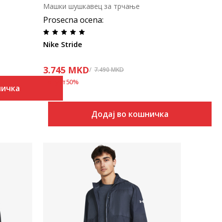
Машки шушкавец за трчање
Prosecna ocena
:
Nike Stride
3.745
MKD
7.490
MKD
Попуст
50
%
ничка
Додај во кошничка
Uporedi