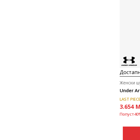
Достапн
Женски ш
LAST PIEC
3.654
M
Попуст
40