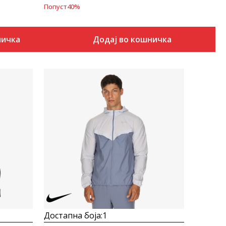
Попуст
40
%
ничка
Додај во кошничка
Uporedi
Достапна боја:
1