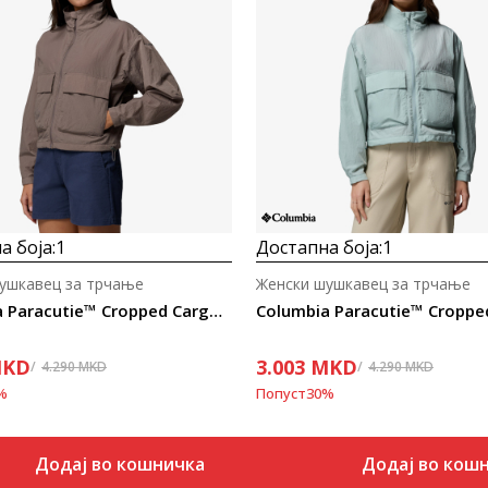
Uporedi
Uporedi
а боја:
1
Достапна боја:
1
ушкавец за трчање
Женски шушкавец за трчање
Columbia Paracutie™ Cropped Cargo Windbreaker
KD
3.003
MKD
4.290
MKD
4.290
MKD
%
Попуст
30
%
Додај во кошничка
Додај во кош