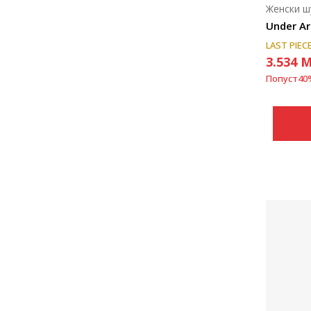
Женски ш
LAST PIEC
3.534
M
Попуст
40