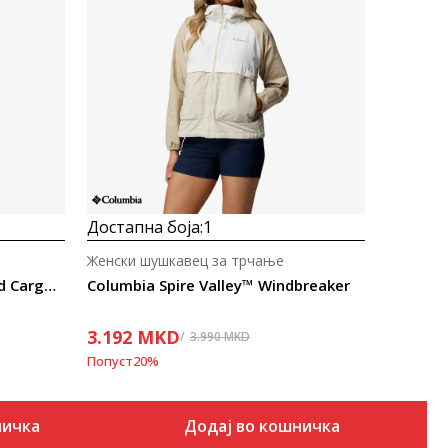
Uporedi
Достапна боја:
1
Женски шушкавец за трчање
Columbia Paracutie™ Cropped Cargo Windbreaker
Columbia Spire Valley™ Windbreaker
3.192
MKD
3.990
MKD
Попуст
20
%
ничка
Додај во кошничка