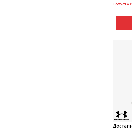
Попуст
40
Достапн