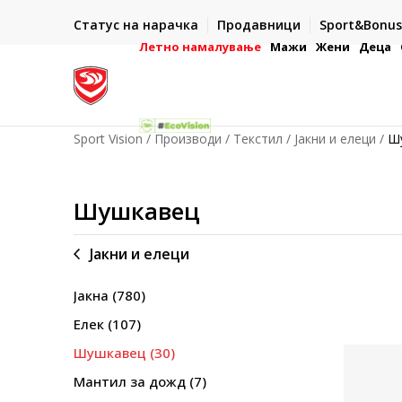
И ДЕНА
ДВА НАЧИНА НА ПЛАЌАЊЕ
Статус на нарачка
Продавници
Sport&Bonus
ронска платежна
- во готово или со електронска платежна картичк
Летно намалување
Мажи
Жени
Деца
Sport Vision
Производи
Текстил
Јакни и елеци
Ш
Шушкавец
Јакни и елеци
Јакна
(780)
Елек
(107)
Шушкавец
(30)
Мантил за дожд
(7)