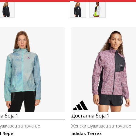
Uporedi
Uporedi
а боја:
1
Достапна боја:
1
ушкавец за трчање
Женски шушкавец за трчање
l Repel
adidas Terrex