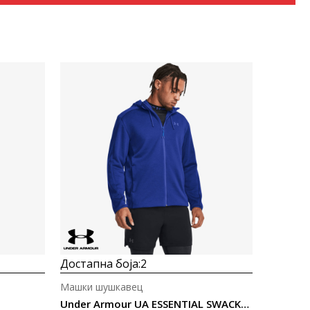
Uporedi
Достапна боја:
2
Машки шушкавец
Under Armour UA ESSENTIAL SWACKET