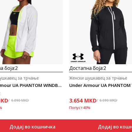
Uporedi
Uporedi
а боја:
2
Достапна боја:
2
ушкавец за трчање
Женски шушкавец за трчање
Under Armour UA PHANTOM WINDBREAKER
E
KD
3.654
MKD
6.090
MKD
6.090
MKD
%
Попуст
40
%
Додај во кошничка
Додај во кош