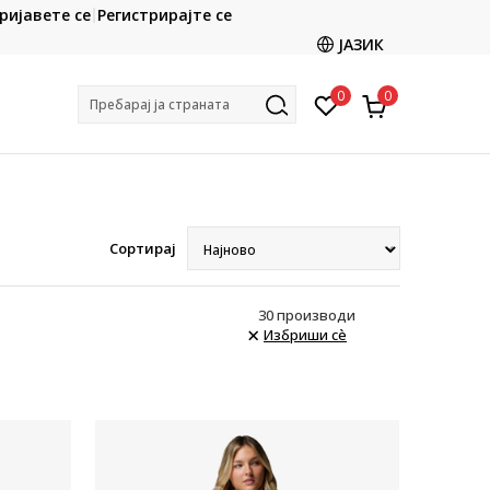
ријавете се
Регистрирајте се
Ценовник
Кон
ЈАЗИК
0
0
Пребарај ја страната
Сортирај
30
производи
Избриши сè