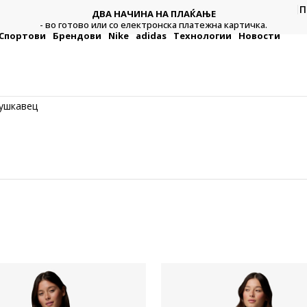
CLICK & COLLECT
П
Платете со картичка online и подигнете во продавницата
а.
по ваш избор
Спортови
Брендови
Nike
adidas
Технологии
Новости
ушкавец