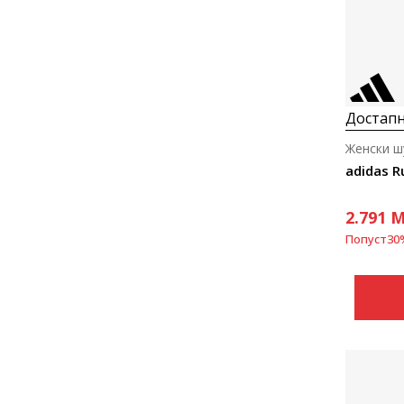
Достапн
Женски ш
adidas R
2.791
M
Попуст
30