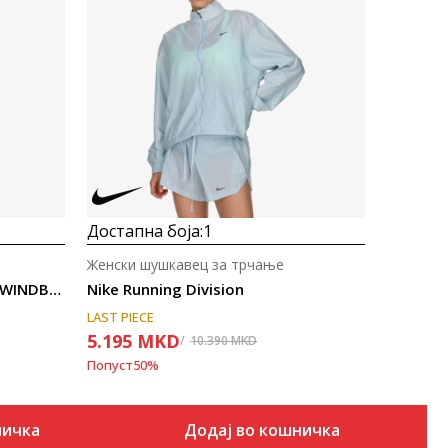
Uporedi
Достапна боја:
1
Женски шушкавец за трчање
Under Armour UA PHANTOM WINDBREAKER
Nike Running Division
LAST PIECE
5.195
MKD
10.390
MKD
Попуст
50
%
ничка
Додај во кошничка