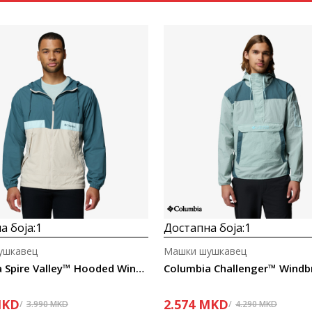
Uporedi
Uporedi
а боја:
1
Достапна боја:
1
ушкавец
Машки шушкавец
Columbia Spire Valley™ Hooded Windbreaker
KD
2.574
MKD
3.990
MKD
4.290
MKD