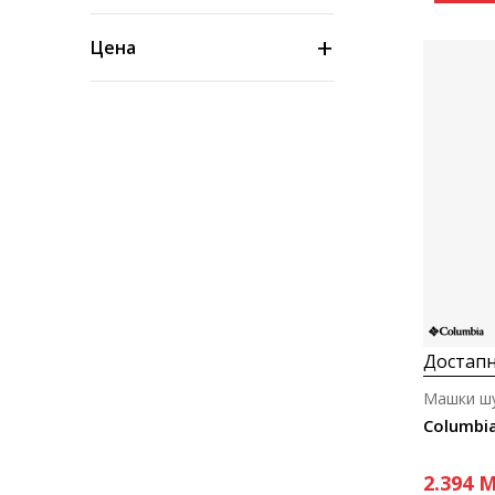
Цена
Достапн
Машки ш
2.394
M