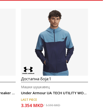
Uporedi
Достапна боја:
1
Машки шушкавец
Columbia Challenger™ Windbreaker Anorak
Under Armour UA TECH UTILITY WOVEN JCKT
LAST PIECE
3.354
MKD
5.590
MKD