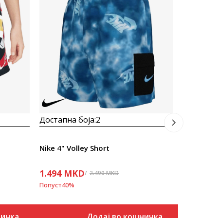
Nike 4" Vo
1.494
M
Попуст
40
%
Достапна боја:
2
Nike 4" Volley Short
1.494
MKD
2.490
MKD
Попуст
40
%
ничка
Додај во кошничка