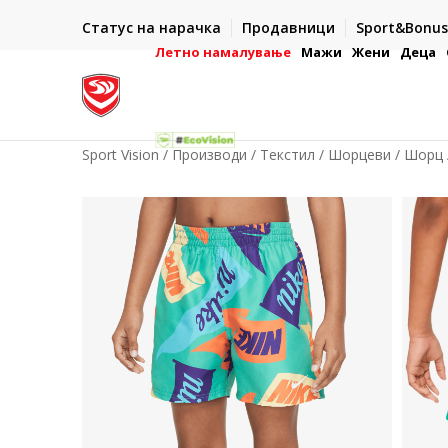
ИСПОРАКА ВО РОК ОД 5 РАБОТНИ ДЕНА
Статус на нарачка
Продавници
Sport&Bonus
-222
- на сите нарачки во готово или со електронска пла
картичка
Летно намалување
Мажи
Жени
Деца
Sport Vision
Производи
Текстил
Шорцеви
Шорц