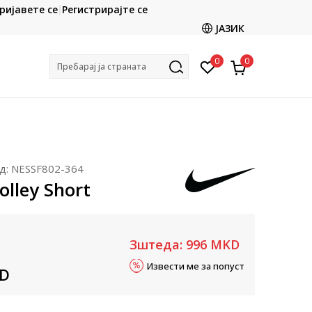
CLICK & COLLECT
ријавете се
Регистрирајте се
ете со картичка online и подигнете во продавницата
ЈАЗИК
по ваш избор
0
0
Пребарај ја страната
д:
NESSF802-364
olley Short
Зштеда:
996
MKD
Извести ме за попуст
D