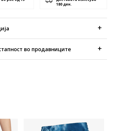
180 ден.
ија
стапност во продавниците
Достапна