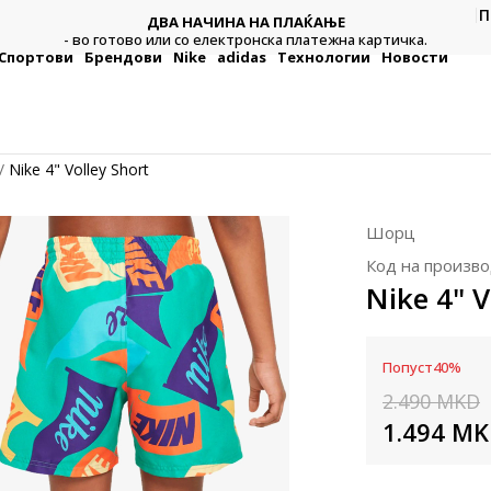
П
ДВА НАЧИНА НА ПЛАЌАЊЕ
тежна
Плат
- во готово или со електронска платежна картичка.
Спортови
Брендови
Nike
adidas
Технологии
Новости
Nike 4" Volley Short
Шорц
Код на произво
Nike 4" V
Попуст
40
%
2.490
MKD
1.494
MK