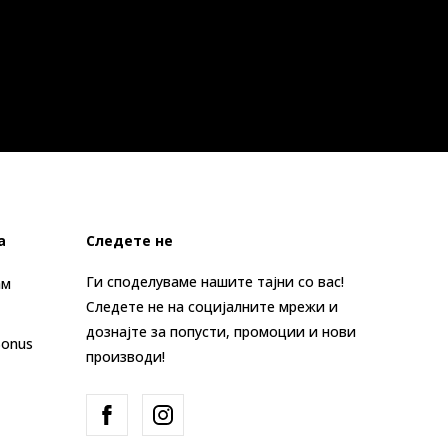
а
Следете не
Ги споделуваме нашите тајни со вас!
ам
Следете не на социјалните мрежи и
дознајте за попусти, промоции и нови
Bonus
производи!