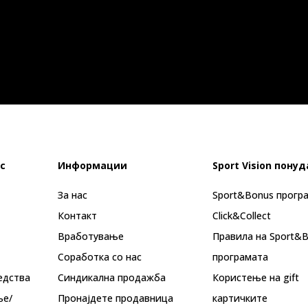
с
Информации
Sport Vision понуд
За нас
Sport&Bonus прогр
Контакт
Click&Collect
Вработување
Правила на Sport&
Соработка со нас
програмата
едства
Синдикална продажба
Користење на gift
ње/
Пронајдете продавница
картичките