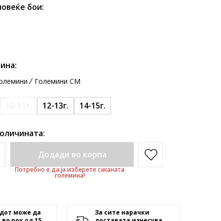
повеќе бои:
ина:
олемини
Големини CM
10-11г.
12-13г.
14-15г.
количината:
Додади во корпа
Потребно е да ја изберете саканата
големина!
дот може да
За сите нарачки
 во рок од 15
доставата изнесува