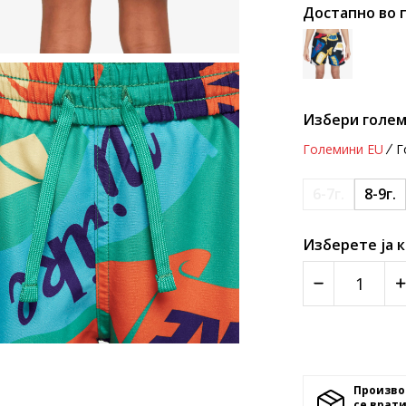
Достапно во 
Избери голем
Големини EU
Г
6-7г.
8-9г.
Изберете ја 
Произво
се врати