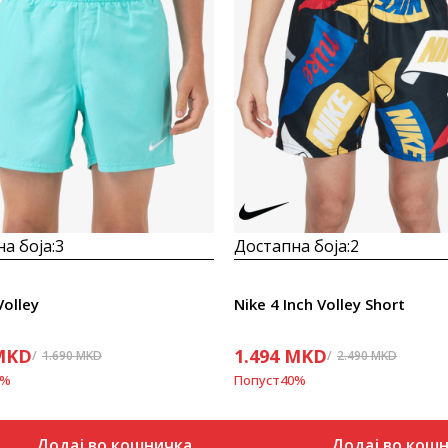
а боја:
3
Достапна боја:
2
Volley
Nike 4 Inch Volley Short
MKD
1.494
MKD
1.690
MKD
2.490
MKD
%
Попуст
40
%
Додај во кошничка
Додај во кош