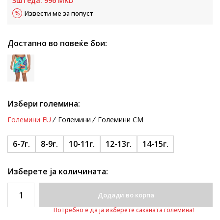
Зштеда:
996
MKD
Извести ме за попуст
Достапно во повеќе бои:
Избери големина:
Големини EU
Големини
Големини CM
6-7г.
8-9г.
10-11г.
12-13г.
14-15г.
Изберете ја количината:
Додади во корпа
Потребно е да ја изберете саканата големина!