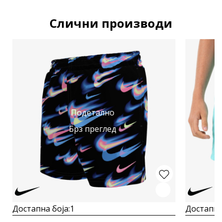
Слични производи
Подетално
Брз преглед
Достапна боја:
1
Достапна