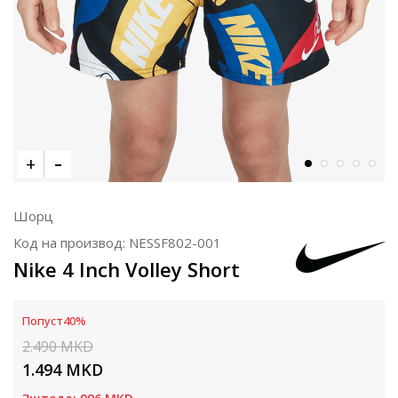
Шорц
Код на производ:
NESSF802-001
Nike 4 Inch Volley Short
Попуст
40
%
2.490
MKD
1.494
MKD