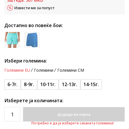
Зштеда:
507
MKD
Извести ме за попуст
Достапно во повеќе бои:
Избери големина:
Големини EU
Големини
Големини CM
6-7г.
8-9г.
10-11г.
12-13г.
14-15г.
Изберете ја количината:
Додади во корпа
Потребно е да ја изберете саканата големина!