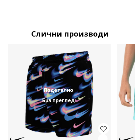
Слични производи
Подетално
Брз преглед