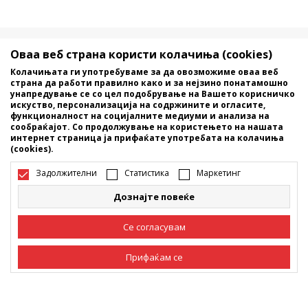
Македонија
Промена
Оваа веб страна користи колачиња (cookies)
Колачињата ги употребуваме за да овозможиме оваа веб
страна да работи правилно како и за нејзино понатамошно
унапредување се со цел подобрување на Вашето корисничко
искуство, персонализација на содржините и огласите,
функционалност на социјалните медиуми и анализа на
сообраќајот. Со продолжување на користењето на нашата
интернет страница ја прифаќате употребата на колачиња
(cookies).
Не е дозволено превземање или користење на содржината од
интернет страните на Sport Vision, делумно или целосно a се
Задолжителни
Статистика
Маркетинг
однесува на логоа, трговски марки, комерцијални содржини, ниту
истите да се отстапуваат на трети лица, јавно да се објавуваат или да
Дознајте повеќе
се користат за било какви цели, без писмена согласност од БДС.МК
ДООЕЛ.
Настојуваме да бидеме што попрецизни во описот на производот,
Се согласувам
фотографијата и самата цена, но не можеме да гарантираме дака
сите информации се комплетни и без грешка. Сите прикажани
Прифаќам се
производи на сајтот се дел од нашата понуда, но не се подразбира
дека мораат да се достапни во секој момент. Достапноста на
производите може да ја проверите и на телефонскиот број 02 3055
Задолжителни
Задолжителните колачиња ја прават страницата
222.
употреблива, односно овозможуваат основни