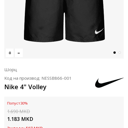
Шорц
Код на производ:
NESSB866-001
Nike 4" Volley
Попуст
30
%
1.690
MKD
1.183
MKD