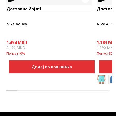
Достапна боја:
1
Достапна
Nike Volley
Nike 4" Vo
1.494
MKD
1.183
MK
2.490
MKD
1.690
MKD
Попуст
40
%
Попуст
30
%
Додај во кошничка