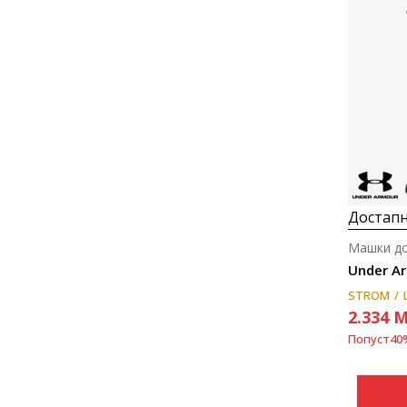
Достапн
Машки до
Under Ar
STROM
2.334
M
Попуст
40