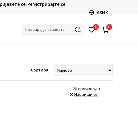
CLICK & COLLECT
ријавете се
Регистрирајте се
ете со картичка online и подигнете во продавницата
ЈАЗИК
по ваш избор
0
0
Пребарај ја страната
Сортирај
20
производи
Избриши сè