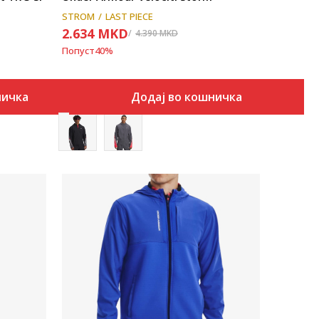
STROM
LAST PIECE
2.634
MKD
4.390
MKD
Попуст
40
%
ничка
Додај во кошничка
Uporedi