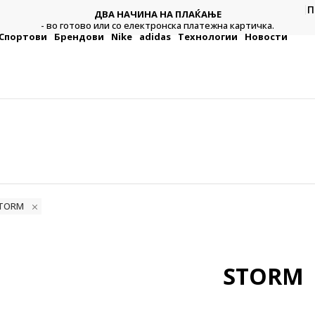
П
ДВА НАЧИНА НА ПЛАЌАЊЕ
тежна
Плат
- во готово или со електронска платежна картичка.
Спортови
Брендови
Nike
adidas
Технологии
Новости
STORM
STORM