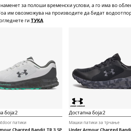
 наменет за полоши временски услови, а го има во обле
Тоа им овозможува на производите да бидат водоотпор
огледнете ги
ТУКА
Uporedi
Uporedi
а боја:
2
Достапна боја:
2
tdoor патики
Машки патики за трчање
mour Charged Bandit TR 3 SP
Under Armour Charged Bandi