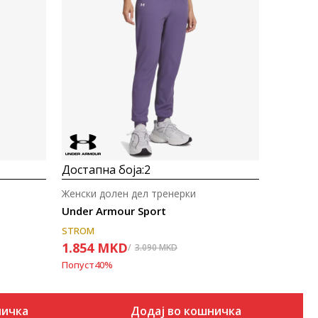
Uporedi
Достапна боја:
2
Женски долен дел тренерки
Under Armour Sport
STROM
1.854
MKD
3.090
MKD
Попуст
40
%
ничка
Додај во кошничка