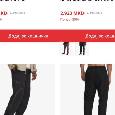
KD
2.933
MKD
4.490
MKD
4.190
MKD
%
Попуст
30
%
Додај во кошничка
Додај во кош
Uporedi
Uporedi