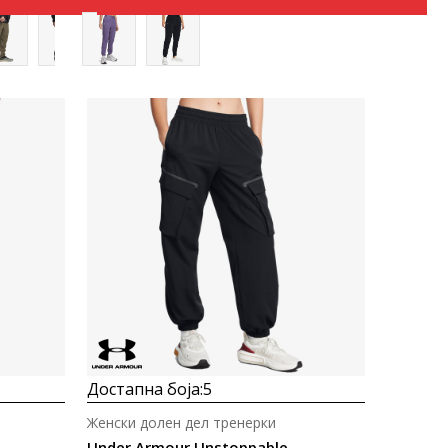
Uporedi
Достапна боја:
5
Женски долен дел тренерки
Under Armour Unstoppable