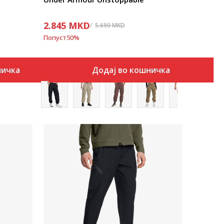
2.845
MKD
5.690
MKD
Попуст
50
%
ничка
Додај во кошничка
Uporedi