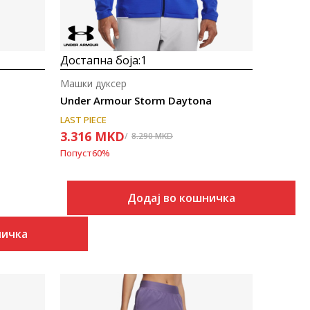
Достапна боја:
1
Машки дуксер
Under Armour Storm Daytona
LAST PIECE
3.316
MKD
8.290
MKD
Попуст
60
%
Додај во кошничка
ничка