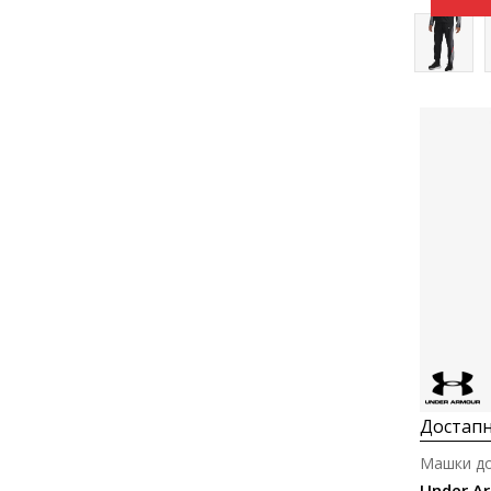
Достапн
Машки до
Under A