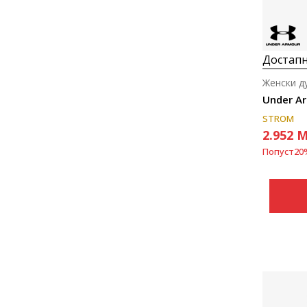
Достапн
Женски д
Under Ar
STROM
2.952
M
Попуст
20