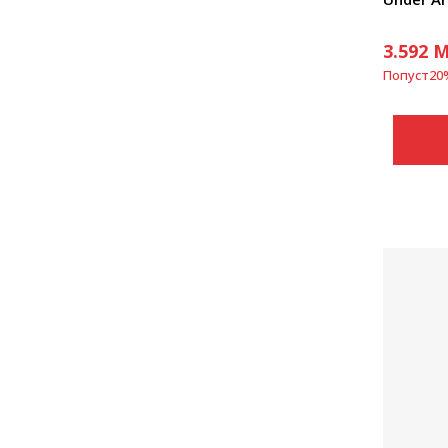
3.592
M
Попуст
20