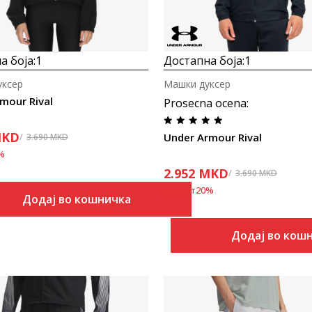
а боја:
1
Достапна боја:
1
уксер
Машки дуксер
mour Rival
Prosecna ocena
:
KD
Under Armour Rival
3.690
MKD
%
2.952
MKD
3.690
MKD
Попуст
20
%
Додај во кошничка
Додај во кош