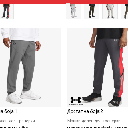
Uporedi
Uporedi
а боја:
1
Достапна боја:
2
лен дел тренерки
Машки долен дел тренерки
rmour UA Vibe
Under Armour Velociti Storm