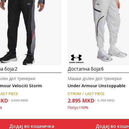
Uporedi
Uporedi
а боја:
2
Достапна боја:
6
лен дел тренерки
Машки долен дел тренерки
mour Velociti Storm
Under Armour Unstoppable
LAST PIECE
STROM
LAST PIECE
KD
2.895
MKD
3.890
MKD
5.790
MKD
%
Попуст
50
%
Додај во кошничка
Додај во кош