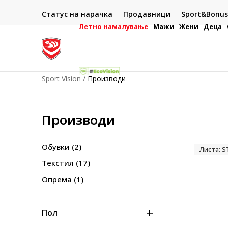
ИСПОРАКА ВО РОК ОД 5 РАБОТНИ ДЕНА
Статус на нарачка
Продавници
Sport&Bonus
-222
- на сите нарачки во готово или со електронска пла
картичка
Летно намалување
Мажи
Жени
Деца
Sport Vision
Производи
Производи
Обувки
(2)
Листа: 
Текстил
(17)
Опрема
(1)
Пол