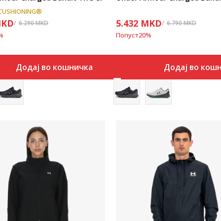
CUSHIONING®
KD
5.432
MKD
6.290
MKD
6.790
MKD
%
Попуст
20
%
Додај во кошничка
Додај во кош
Uporedi
Uporedi