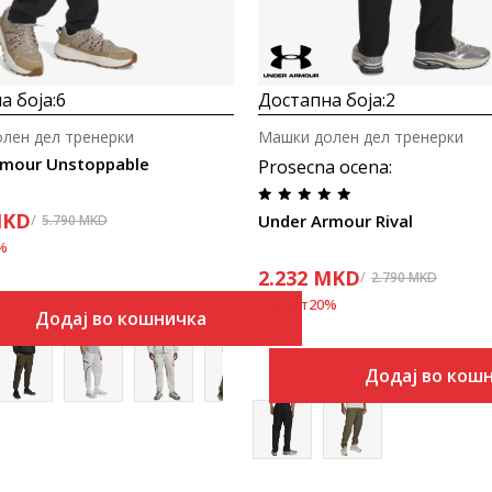
а боја:
6
Достапна боја:
2
лен дел тренерки
Машки долен дел тренерки
rmour Unstoppable
Prosecna ocena
:
KD
Under Armour Rival
5.790
MKD
%
2.232
MKD
2.790
MKD
Попуст
20
%
Додај во кошничка
Додај во кош