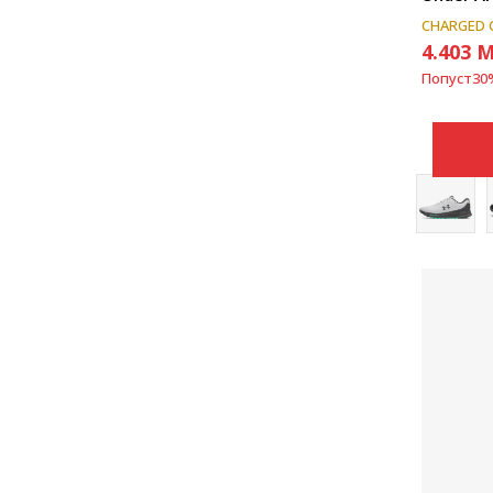
CHARGED 
4.403
M
Попуст
30