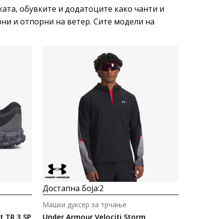
ката, обувките и додатоците како чанти и
ни и отпорни на ветер. Сите модели на
Uporedi
Достапна боја:
2
Машки дуксер за трчање
t TR 3 SP
Under Armour Velociti Storm