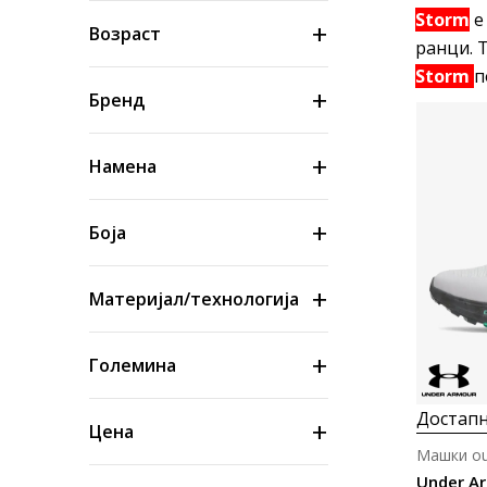
Storm
е
Возраст
ранци. 
Storm
п
Бренд
Намена
Боја
Материјал/технологија
Големина
Достапн
Цена
Машки ou
Under Ar