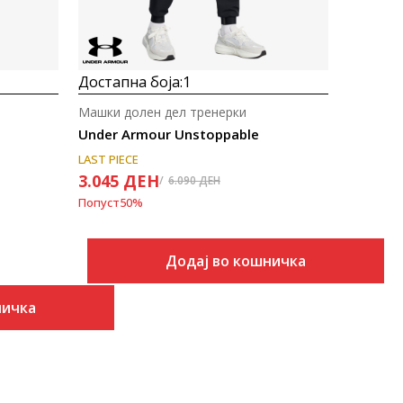
Достапна боја:
1
Машки долен дел тренерки
Under Armour Unstoppable
LAST PIECE
3.045
ДЕН
6.090
ДЕН
Попуст
50
%
Додај во кошничка
ничка