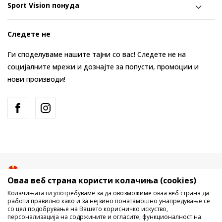
Sport Vision понуда
Следете не
Ги споделуваме нашите тајни со вас! Следете не на
социјалните мрежи и дознајте за попусти, промоции и
нови производи!
Македонија
Промена
Оваа веб страна користи колачиња (cookies)
Колачињата ги употребуваме за да овозможиме оваа веб страна да
работи правилно како и за нејзино понатамошно унапредување се
со цел подобрување на Вашето корисничко искуство,
персонализација на содржините и огласите, функционалност на