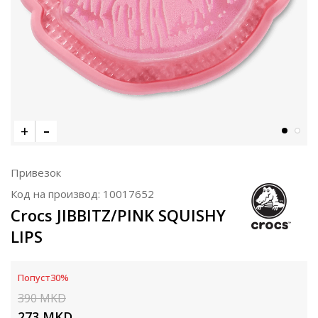
Привезок
Код на производ:
10017652
Crocs JIBBITZ/PINK SQUISHY
LIPS
Попуст
30
%
390
MKD
273
MKD