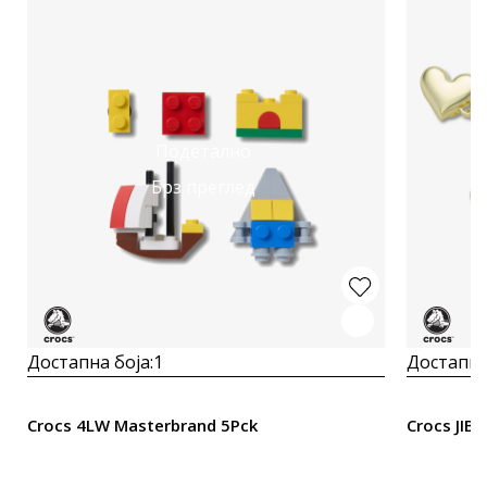
Подетално
Брз преглед
Достапна боја:
1
Достапна
Crocs 4LW Masterbrand 5Pck
Crocs JIB