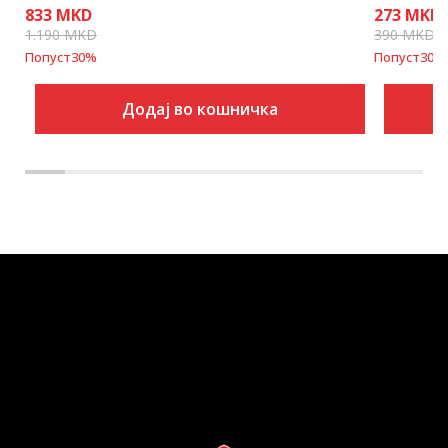
833
MKD
273
MKD
1.190
MKD
390
MKD
Попуст
30
%
Попуст
30
%
Додај во кошничка