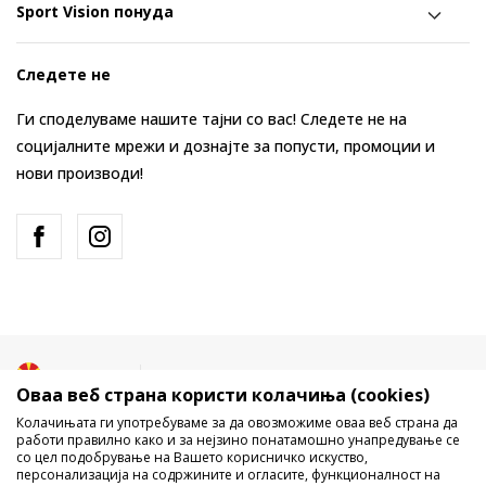
Sport Vision понуда
Следете не
Ги споделуваме нашите тајни со вас! Следете не на
социјалните мрежи и дознајте за попусти, промоции и
нови производи!
Македонија
Промена
Оваа веб страна користи колачиња (cookies)
Колачињата ги употребуваме за да овозможиме оваа веб страна да
работи правилно како и за нејзино понатамошно унапредување се
со цел подобрување на Вашето корисничко искуство,
персонализација на содржините и огласите, функционалност на