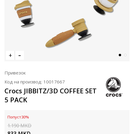
Привезок
Код на производ:
10017667
Crocs JIBBITZ/3D COFFEE SET
5 PACK
Попуст
30
%
1.190
MKD
833
MKD