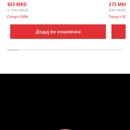
833
MKD
273
MKD
1.190
MKD
390
MKD
Попуст
30
%
Попуст
30
%
Додај во кошничка