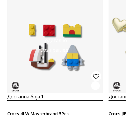
Подетално
Брз преглед
Достапна боја:
1
Достапна
Crocs 4LW Masterbrand 5Pck
Crocs JIB