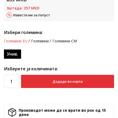
Зштеда:
357
MKD
Извести ме за попуст
Избери големина:
Големини EU
Големини
Големини CM
Унив.
Изберете ја количината:
Додади во корпа
Производот може да се врати во рок од 15
денa