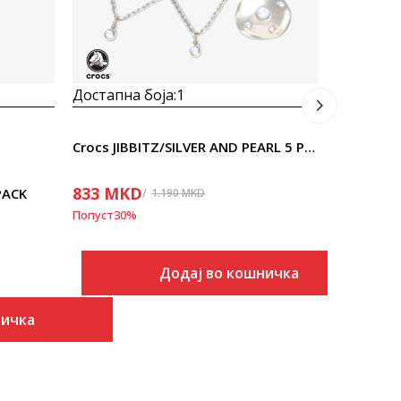
Попуст
30
%
Достапна боја:
1
Crocs JIBBITZ/SILVER AND PEARL 5 PACK
833
MKD
PACK
1.190
MKD
Попуст
30
%
Додај во кошничка
ничка