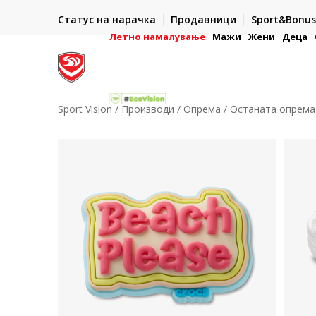
ИСПОРАКА ВО РОК ОД 5 РАБОТНИ ДЕНА
Статус на нарачка
Продавници
Sport&Bonus
-222
- на сите нарачки во готово или со електронска пла
картичка
Летно намалување
Мажи
Жени
Деца
Sport Vision
Производи
Опрема
Останата опрема