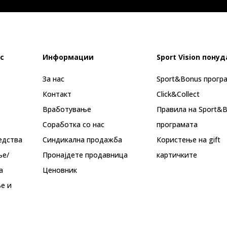
с
Информации
Sport Vision понуд
За нас
Sport&Bonus прогр
Контакт
Click&Collect
Вработување
Правила на Sport&
Соработка со нас
програмата
едства
Синдикална продажба
Користење на gift
ње/
Пронајдете продавница
картичките
а
Ценовник
е и