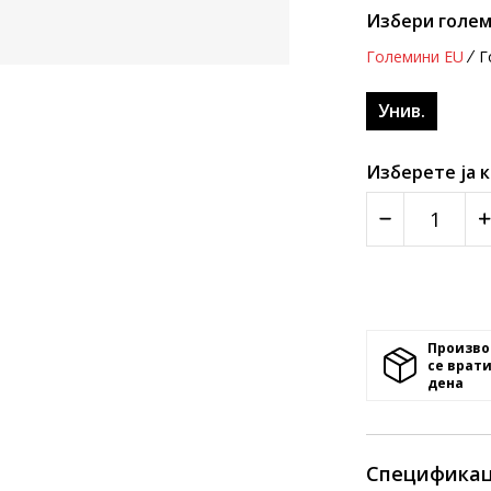
Избери голем
Големини EU
Г
Унив.
Изберете ја 
Произво
се врати
денa
Спецификац