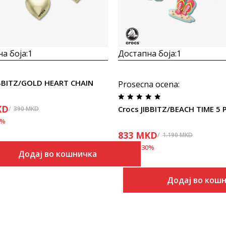
а боја:
1
Достапна боја:
1
IBBITZ/GOLD HEART CHAIN
Prosecna ocena
:
KD
Crocs JIBBITZ/BEACH TIME 5 
390
MKD
%
833
MKD
1.190
MKD
Попуст
30
%
Додај во кошничка
Додај во кош