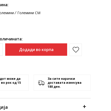
ина:
олемини
Големини CM
количината:
Додади во корпа
дот може да
За сите нарачки
 во рок од 15
доставата изнесува
180 ден.
ија