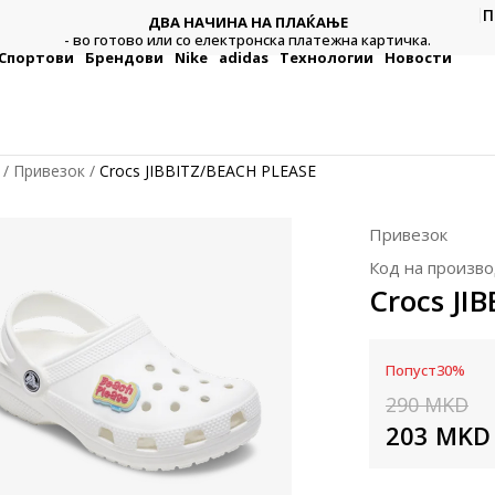
П
ДВА НАЧИНА НА ПЛАЌАЊЕ
тежна
Плат
- во готово или со електронска платежна картичка.
Спортови
Брендови
Nike
adidas
Технологии
Новости
Привезок
Crocs JIBBITZ/BEACH PLEASE
Привезок
Код на произво
Crocs JI
Попуст
30
%
290
MKD
203
MKD