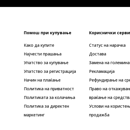
Помош при купување
Кориснички серви
Како да купите
Статус на нарачка
Најчести прашања
Достава
Упатство за купување
Замена на големина
Упатство за регистрација
Рекламациja
Начин на плаќање
Рефундирање на ср
Политика на приватност
Право на откажува
Политиката за колачиња
враќање на средств
Политика за директен
Услови на користењ
маркетинг
продажба