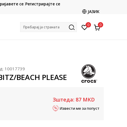
CLICK & COLLECT
ријавете се
Регистрирајте се
ете со картичка online и подигнете во продавницата
ЈАЗИК
по ваш избор
0
0
Пребарај ја страната
д:
10017739
BBITZ/BEACH PLEASE
Зштеда:
87
MKD
Извести ме за попуст