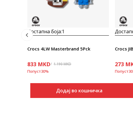
Достапна боја:
1
Достапн
Crocs 4LW Masterbrand 5Pck
Crocs J
833
MKD
273
M
1.190
MKD
Попуст
30
%
Попуст
30
Додај во кошничка