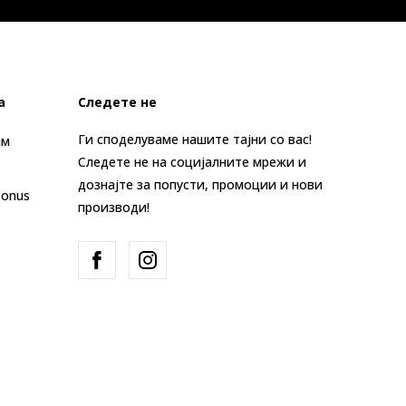
а
Следете не
Ги споделуваме нашите тајни со вас!
ам
Следете не на социјалните мрежи и
дознајте за попусти, промоции и нови
Bonus
производи!