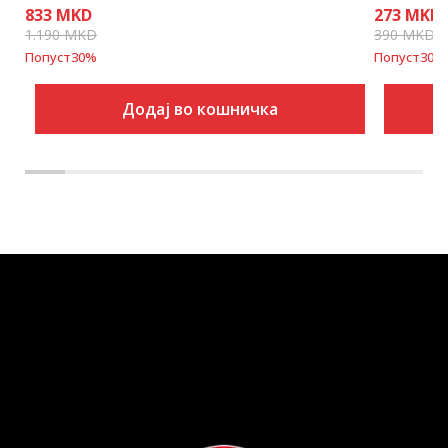
833
MKD
273
MKD
1.190
MKD
390
MKD
Попуст
30
%
Попуст
30
%
Додај во кошничка