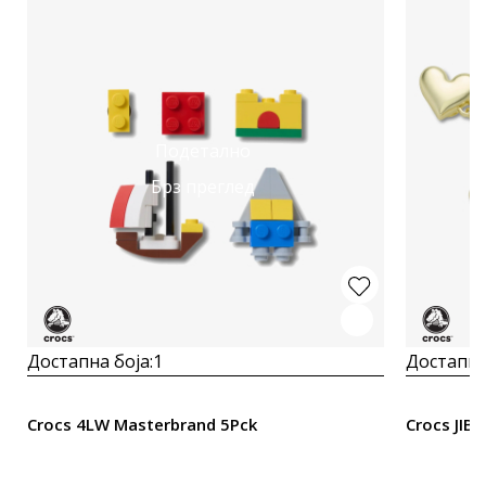
Подетално
Брз преглед
Достапна боја:
1
Достапна
Crocs 4LW Masterbrand 5Pck
Crocs JIB