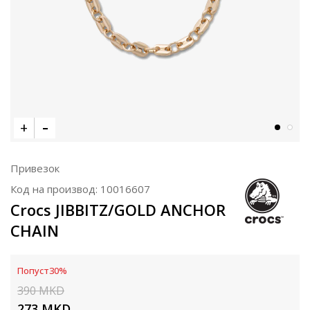
Привезок
Код на производ:
10016607
Crocs JIBBITZ/GOLD ANCHOR
CHAIN
Попуст
30
%
390
MKD
273
MKD