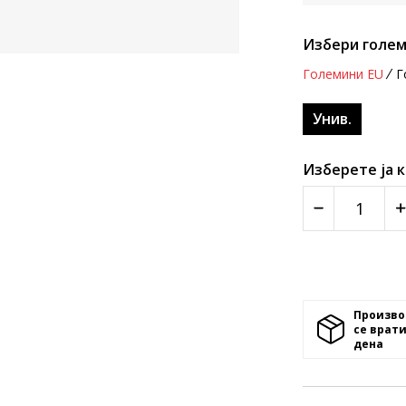
Избери голем
Големини EU
Г
Унив.
Изберете ја 
Произво
се врати
денa