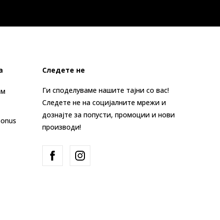
а
Следете не
Ги споделуваме нашите тајни со вас!
ам
Следете не на социјалните мрежи и
дознајте за попусти, промоции и нови
Bonus
производи!