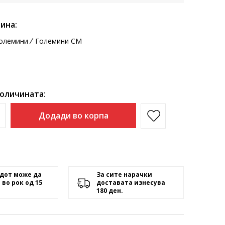
ина:
олемини
Големини CM
количината:
Додади во корпа
дот може да
За сите нарачки
 во рок од 15
доставата изнесува
180 ден.