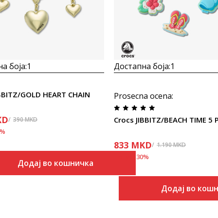
а боја:
1
Достапна боја:
1
IBBITZ/GOLD HEART CHAIN
Prosecna ocena
:
KD
Crocs JIBBITZ/BEACH TIME 5 
390
MKD
%
833
MKD
1.190
MKD
Попуст
30
%
Додај во кошничка
Додај во кош