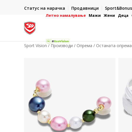
ИСПОРАКА ВО РОК ОД 5 РАБОТНИ ДЕНА
Статус на нарачка
Продавници
Sport&Bonus
-222
- на сите нарачки во готово или со електронска пла
картичка
Летно намалување
Мажи
Жени
Деца
Sport Vision
Производи
Опрема
Останата опрема