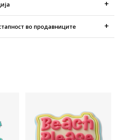
ија
стапност во продавниците
Достапна