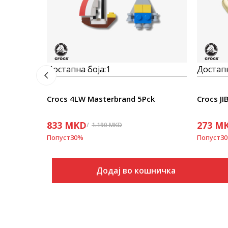
Достапна боја:
1
Достапн
Crocs 4LW Masterbrand 5Pck
Crocs J
833
MKD
273
M
1.190
MKD
Попуст
30
%
Попуст
30
Додај во кошничка