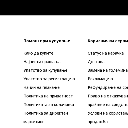
Помош при купување
Кориснички серви
Како да купите
Статус на нарачка
Најчести прашања
Достава
Упатство за купување
Замена на големина
Упатство за регистрација
Рекламациja
Начин на плаќање
Рефундирање на ср
Политика на приватност
Право на откажува
Политиката за колачиња
враќање на средств
Политика за директен
Услови на користењ
маркетинг
продажба