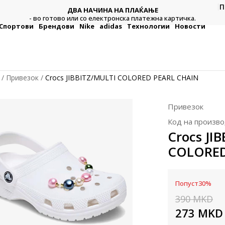
П
ДВА НАЧИНА НА ПЛАЌАЊЕ
тежна
Плат
- во готово или со електронска платежна картичка.
Спортови
Брендови
Nike
adidas
Технологии
Новости
Привезок
Crocs JIBBITZ/MULTI COLORED PEARL CHAIN
Привезок
Код на произво
Crocs JI
COLORED
Попуст
30
%
390
MKD
273
MKD