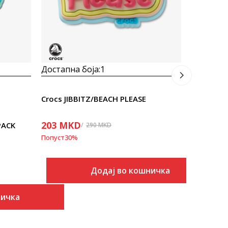
833
MK
Попуст
30
%
Достапна боја:
1
Crocs JIBBITZ/BEACH PLEASE
203
MKD
PACK
290
MKD
Попуст
30
%
Додај во кошничка
ничка