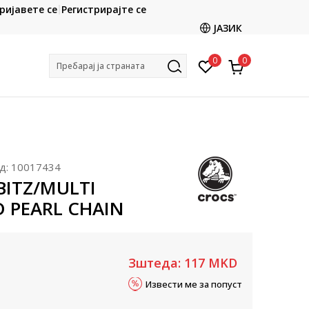
CLICK & COLLECT
ријавете се
Регистрирајте се
ете со картичка online и подигнете во продавницата
ЈАЗИК
по ваш избор
0
0
Пребарај ја страната
д:
10017434
BBITZ/MULTI
 PEARL CHAIN
Зштеда:
117
MKD
Извести ме за попуст