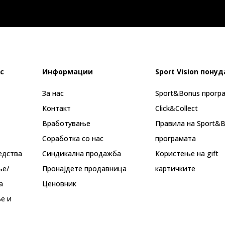
с
Информации
Sport Vision понуд
За нас
Sport&Bonus прогр
Контакт
Click&Collect
Вработување
Правила на Sport&
Соработка со нас
програмата
едства
Синдикална продажба
Користење на gift
ње/
Пронајдете продавница
картичките
а
Ценовник
е и