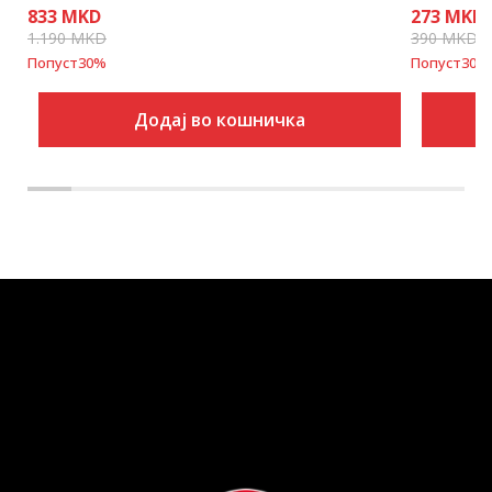
833
MKD
273
MKD
1.190
MKD
390
MKD
Попуст
30
%
Попуст
30
%
Додај во кошничка