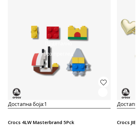
Подетално
Брз преглед
Достапна боја:
1
Достапна
Crocs 4LW Masterbrand 5Pck
Crocs JIB