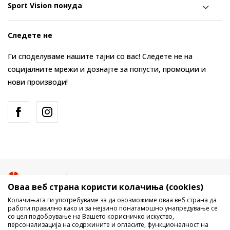
Sport Vision понуда
Следете не
Ги споделуваме нашите тајни со вас! Следете не на
социјалните мрежи и дознајте за попусти, промоции и
нови производи!
Македонија
Промена
Оваа веб страна користи колачиња (cookies)
Колачињата ги употребуваме за да овозможиме оваа веб страна да
работи правилно како и за нејзино понатамошно унапредување се
со цел подобрување на Вашето корисничко искуство,
персонализација на содржините и огласите, функционалност на