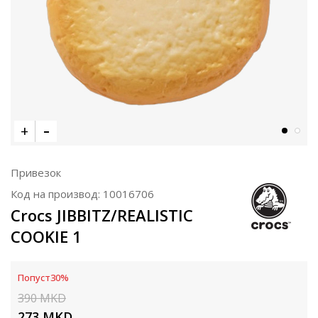
Привезок
Код на производ:
10016706
Crocs JIBBITZ/REALISTIC
COOKIE 1
Попуст
30
%
390
MKD
273
MKD