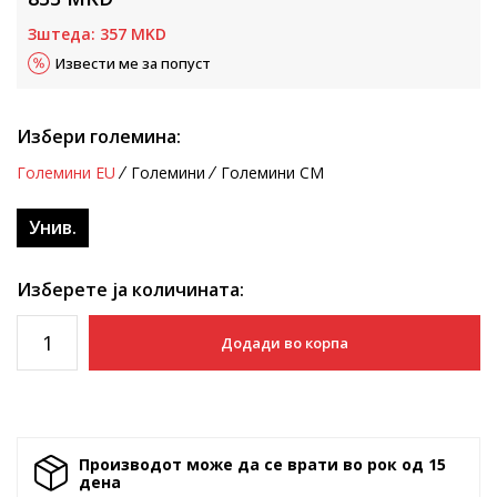
Зштеда:
357
MKD
Извести ме за попуст
Избери големина:
Големини EU
Големини
Големини CM
Унив.
Изберете ја количината:
Додади во корпа
Производот може да се врати во рок од 15
денa