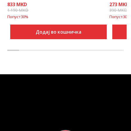
833
MKD
273
MKD
1.190
MKD
390
MKD
Попуст
30
%
Попуст
30
%
Додај во кошничка