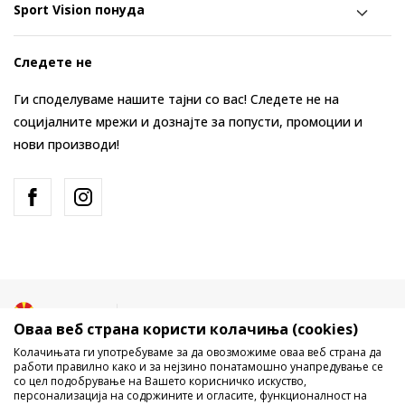
Sport Vision понуда
Следете не
Ги споделуваме нашите тајни со вас! Следете не на
социјалните мрежи и дознајте за попусти, промоции и
нови производи!
Македонија
Промена
Оваа веб страна користи колачиња (cookies)
Колачињата ги употребуваме за да овозможиме оваа веб страна да
работи правилно како и за нејзино понатамошно унапредување се
со цел подобрување на Вашето корисничко искуство,
персонализација на содржините и огласите, функционалност на