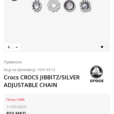
Привезок
Код на производ:
10014312
Crocs CROCS JIBBITZ/SILVER
ADJUSTABLE CHAIN
Попуст
30
%
1.190
MKD
833
MKD