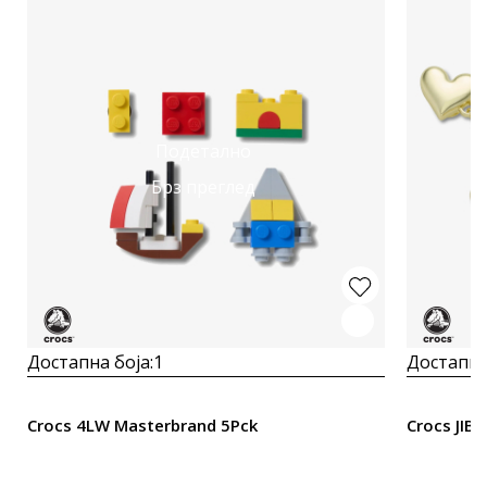
Подетално
Брз преглед
Достапна боја:
1
Достапна
Crocs 4LW Masterbrand 5Pck
Crocs JIB