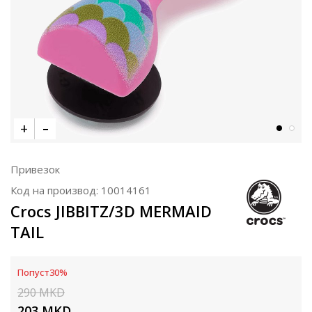
Привезок
Код на производ:
10014161
Crocs JIBBITZ/3D MERMAID
TAIL
Попуст
30
%
290
MKD
203
MKD