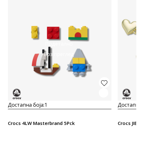
Подетално
Брз преглед
Достапна боја:
1
Достапна
Crocs 4LW Masterbrand 5Pck
Crocs JIB