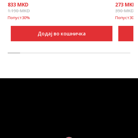
833
MKD
273
MKD
1.190
MKD
390
MKD
Попуст
30
%
Попуст
30
%
Додај во кошничка