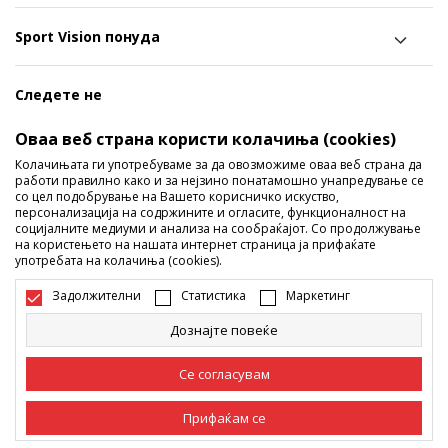
Sport Vision понуда
Следете не
Ги споделуваме нашите тајни со вас! Следете не на
Оваа веб страна користи колачиња (cookies)
социјалните мрежи и дознајте за попусти, промоции и
Колачињата ги употребуваме за да овозможиме оваа веб страна да
работи правилно како и за нејзино понатамошно унапредување се
нови производи!
со цел подобрување на Вашето корисничко искуство,
персонализација на содржините и огласите, функционалност на
социјалните медиуми и анализа на сообраќајот. Со продолжување
на користењето на нашата интернет страница ја прифаќате
употребата на колачиња (cookies).
Задолжителни
Статистика
Маркетинг
Дознајте повеќе
Македонија
Промена
Се согласувам
Прифаќам се