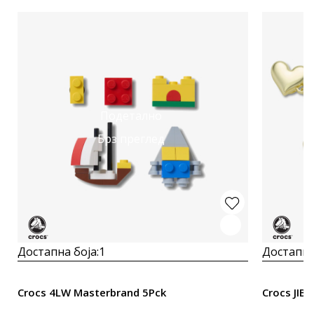
Подетално
Брз преглед
Достапна боја:
1
Достапна
Crocs 4LW Masterbrand 5Pck
Crocs JIB