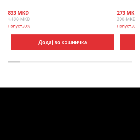
833
MKD
273
MKD
1.190
MKD
390
MKD
Попуст
30
%
Попуст
30
%
Додај во кошничка