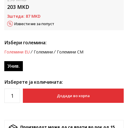
203
MKD
Зштеда:
87
MKD
Извести ме за попуст
Избери големина:
Големини EU
Големини
Големини CM
Унив.
Изберете ја количината:
Додади во корпа
Производот може да се врати во рок од 15