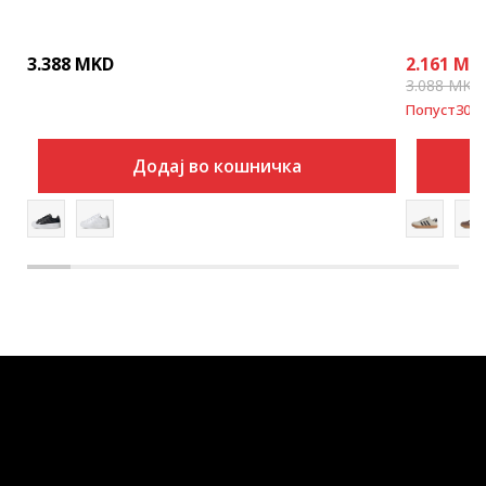
3.388
MKD
2.161
MK
3.088
MKD
Попуст
30
%
Додај во кошничка