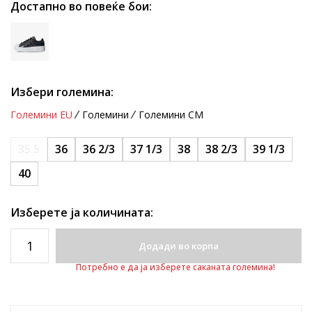
Достапно во повеќе бои:
Избери големина:
Големини EU
Големини
Големини CM
35.5
36
36 2/3
37 1/3
38
38 2/3
39 1/3
40
Изберете ја количината:
Додади во корпа
Потребно е да ја изберете саканата големина!