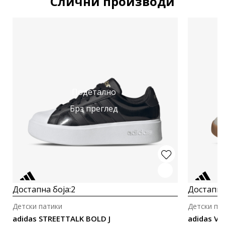
Слични производи
Подетално
Брз преглед
Достапна боја:
2
Достапна
Детски патики
Детски па
adidas STREETTALK BOLD J
adidas Vl 