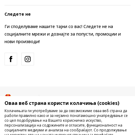
Следете не
Ги споделуваме нашите тајни со вас! Следете не на
социјалните мрежи и дознајте за попусти, промоции и
нови производи!
Македонија
Промена
Оваа веб страна користи колачиња (cookies)
Колачињата ги употребуваме за да овозможиме оваа веб страна да
работи правилно како и за нејзино понатамошно унапредување се
со цел подобрување на Вашето корисничко искуство,
персонализација на содржините и огласите, функционалност на
социјалните медиуми и анализа на сообраќајот. Со продолжување
на користењето на нашата интернет страница ја прифаќате