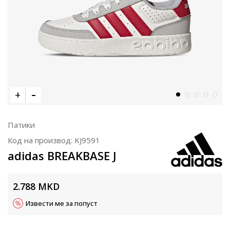
Патики
Код на производ:
KJ9591
adidas BREAKBASE J
2.788
MKD
Извести ме за попуст