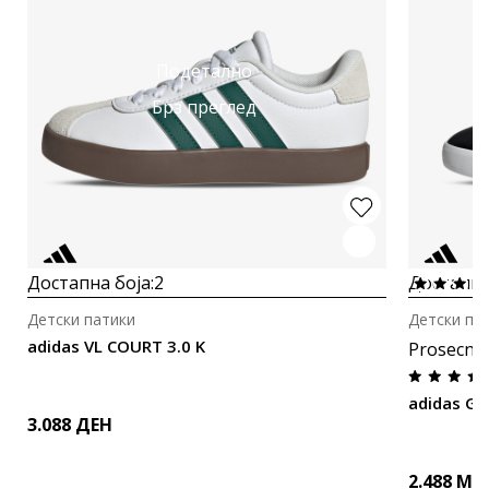
Подетално
Брз преглед
Достапна боја:
2
Достапна
Детски патики
Детски па
adidas VL COURT 3.0 K
Prosecna
adidas GR
3.088
ДЕН
2.488
MK