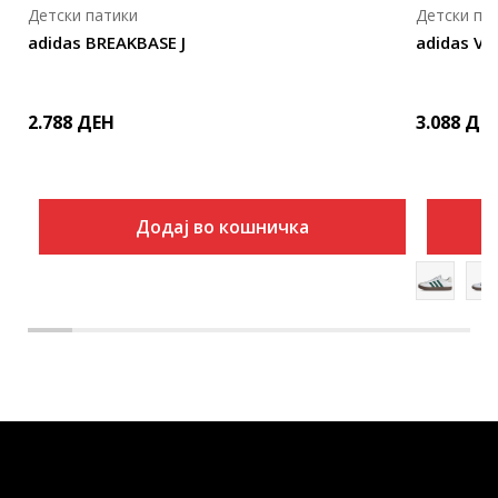
Детски патики
Детски па
adidas BREAKBASE J
adidas VL
2.788
ДЕН
3.088
ДЕ
Додај во кошничка