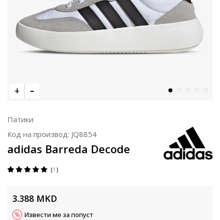
Патики
Код на производ:
JQ8854
adidas Barreda Decode
1
3.388
MKD
Извести ме за попуст