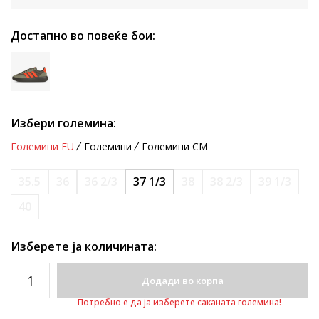
Достапно во повеќе бои:
Избери големина:
Големини EU
Големини
Големини CM
35.5
36
36 2/3
37 1/3
38
38 2/3
39 1/3
40
Изберете ја количината:
Додади во корпа
Потребно е да ја изберете саканата големина!