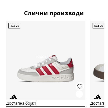
Слични производи
FALL 26
FALL 26
Подетално
Брз преглед
Достапна боја:
1
Достапна