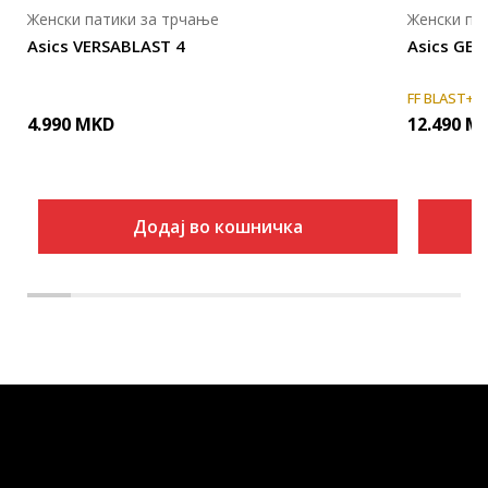
Женски патики за трчање
Женски па
Asics VERSABLAST 4
Asics GE
FF BLAST+
4.990
MKD
12.490
M
Додај во кошничка