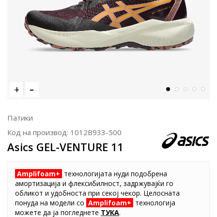
Патики
Код на производ:
1012B933-500
Asics GEL-VENTURE 11
Amplifoam+
технологијата нуди подобрена
амортизација и флексибилност, задржувајќи го
обликот и удобноста при секој чекор. Целосната
понуда на модели со
Amplifoam+
технологија
можете да ја погледнете
ТУКА
.