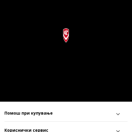
Помош при купување
Кориснички сервис