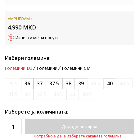
AMPLIFOAM +
4.990
MKD
Извести ме за попуст
Избери големина:
Големини EU
Големини
Големини CM
35.5
36
37
37.5
38
39
39.5
40
40.5
41.5
42
42.5
43.5
44
44.5
Изберете ја количината:
Додади во корпа
Потребно е да ја изберете саканата големина!