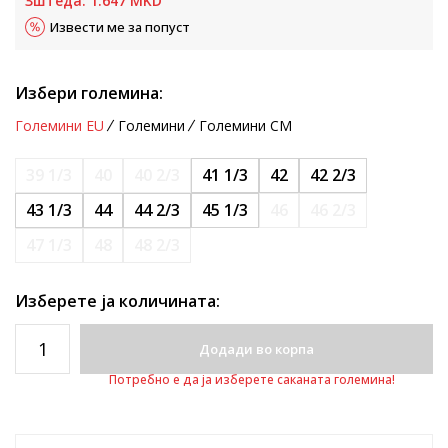
Зштеда:
1.647
MKD
Извести ме за попуст
Избери големина:
Големини EU
Големини
Големини CM
39 1/3
40
40 2/3
41 1/3
42
42 2/3
43 1/3
44
44 2/3
45 1/3
46
46 2/3
47 1/3
48
48 2/3
Изберете ја количината:
Додади во корпа
Потребно е да ја изберете саканата големина!