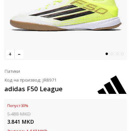
Патики
Код на производ:
JR8971
adidas F50 League
Попуст
30
%
5.488
MKD
3.841
MKD