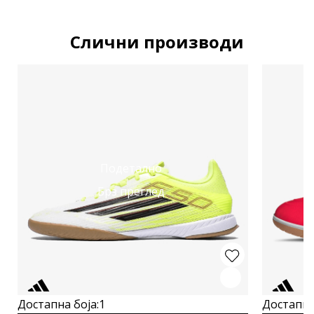
Слични производи
Подетално
Брз преглед
Достапна боја:
1
Достапна