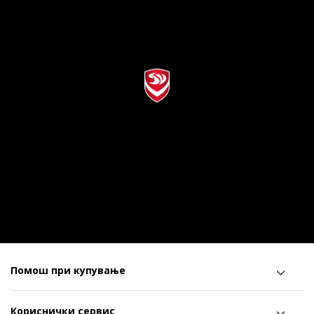
Помош при купување
Кориснички сервис