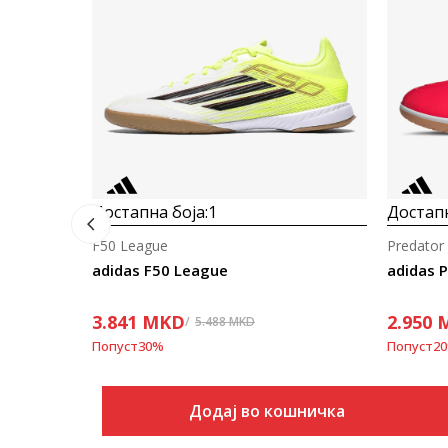
Достапна боја:
1
Достапн
F50 League
Predator
adidas F50 League
adidas P
3.841
MKD
2.950
5.488
MKD
Попуст
30
%
Попуст
20
Додај во кошничка