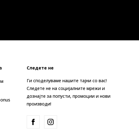
а
Следете не
Ги споделуваме нашите тајни со вас!
ам
Следете не на социјалните мрежи и
дознајте за попусти, промоции и нови
Bonus
производи!