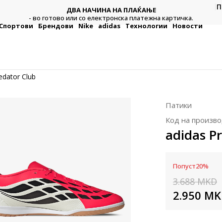
П
ДВА НАЧИНА НА ПЛАЌАЊЕ
тежна
Плат
- во готово или со електронска платежна картичка.
Спортови
Брендови
Nike
adidas
Технологии
Новости
edator Club
Патики
Код на произво
adidas P
Попуст
20
%
3.688
MKD
2.950
MK