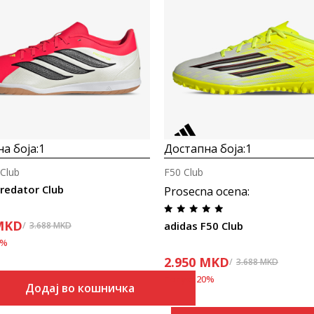
а боја:
1
Достапна боја:
1
 Club
F50 Club
redator Club
Prosecna ocena
:
MKD
adidas F50 Club
3.688
MKD
%
2.950
MKD
3.688
MKD
Попуст
20
%
Додај во кошничка