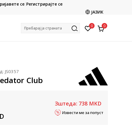
CLICK & COLLECT
ријавете се
Регистрирајте се
ете со картичка online и подигнете во продавницата
ЈАЗИК
по ваш избор
0
0
Пребарај ја страната
д:
JS0357
redator Club
Зштеда:
738
MKD
Извести ме за попуст
D