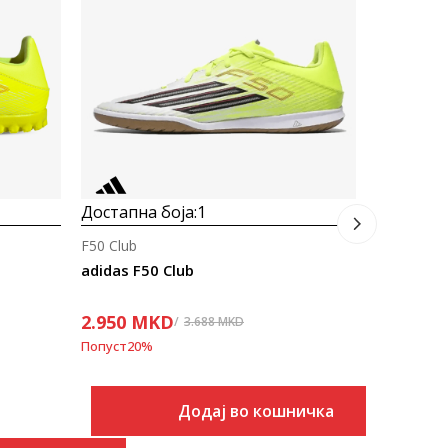
adidas Pr
LAST PIECE
2.212
M
Попуст
40
%
Достапна боја:
1
F50 Club
adidas F50 Club
2.950
MKD
3.688
MKD
Попуст
20
%
Додај во кошничка