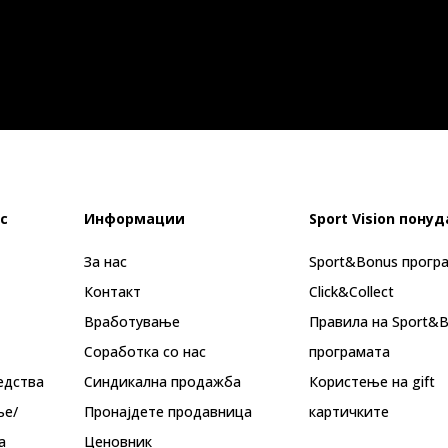
с
Информации
Sport Vision понуд
За нас
Sport&Bonus прогр
Контакт
Click&Collect
Вработување
Правила на Sport&
Соработка со нас
програмата
едства
Синдикална продажба
Користење на gift
ње/
Пронајдете продавница
картичките
а
Ценовник