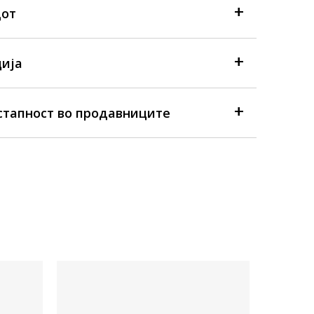
дот
ија
стапност во продавниците
Достапна
Predator C