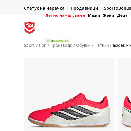
ИСПОРАКА ВО РОК ОД 5 РАБОТНИ ДЕНА
Статус на нарачка
Продавници
Sport&Bonus
-222
- на сите нарачки во готово или со електронска пла
картичка
Летно намалување
Мажи
Жени
Деца
Sport Vision
Производи
Обувки
Патики
adidas Pr