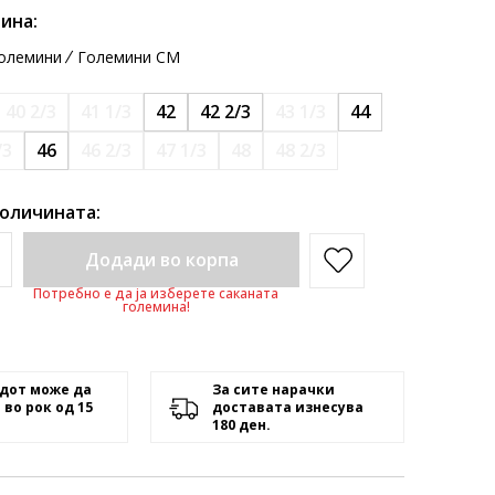
ина:
олемини
Големини CM
40 2/3
41 1/3
42
42 2/3
43 1/3
44
/3
46
46 2/3
47 1/3
48
48 2/3
количината:
Додади во корпа
Потребно е да ја изберете саканата
големина!
дот може да
За сите нарачки
 во рок од 15
доставата изнесува
180 ден.