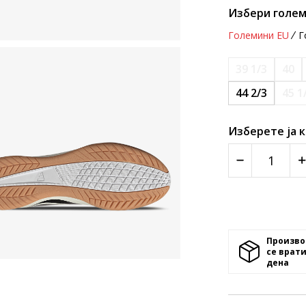
Избери голем
Големини EU
Г
39 1/3
40
44 2/3
45 1
Изберете ја 
Произво
се врати
денa