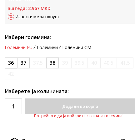
Зштеда:
2.967
MKD
Извести ме за попуст
Избери големина:
Големини EU
Големини
Големини CM
36
37
37.5
38
39
39.5
40
40.5
41.5
42
Изберете ја количината:
Додади во корпа
Потребно е да ја изберете саканата големина!