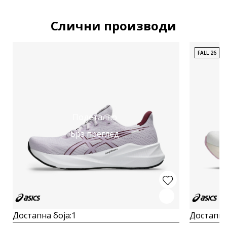
Слични производи
FALL 26
Подетално
Брз преглед
Достапна боја:
1
Достапна