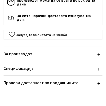
Производот може да се врати во рок од 15
денa
За сите нарачки доставата изнесува 180
ден.
Зачувајте во листата на желби
За производот
Спецификација
Провери достапност во продавниците