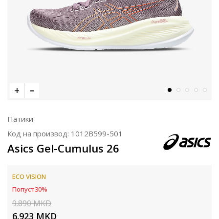
Патики
Код на производ:
1012B599-501
Asics Gel-Cumulus 26
ECO VISION
Попуст
30
%
9.890
MKD
6.923
MKD