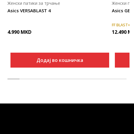
Женски патики за трчање
Женски па
Asics VERSABLAST 4
Asics GE
FF BLAST+
4.990
MKD
12.490
M
Додај во кошничка