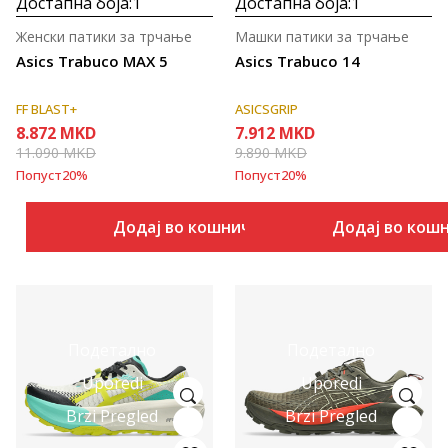
Достапна боја:
1
Достапна боја:
1
Женски патики за трчање
Машки патики за трчање
Asics Trabuco MAX 5
Asics Trabuco 14
FF BLAST+
ASICSGRIP
8.872
MKD
7.912
MKD
11.090
MKD
9.890
MKD
Попуст
20
%
Попуст
20
%
Додај во кошничка
Додај во кош
Подетално
Подетално
Uporedi
Uporedi
Brzi Pregled
Brzi Pregled