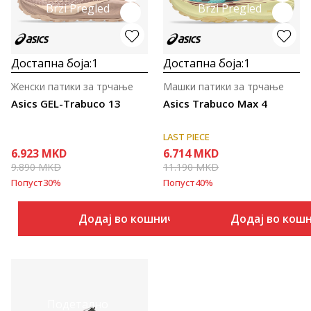
Brzi Pregled
Brzi Pregled
Достапна боја:
1
Достапна боја:
1
Женски патики за трчање
Машки патики за трчање
Asics GEL-Trabuco 13
Asics Trabuco Max 4
LAST PIECE
6.923
MKD
6.714
MKD
9.890
MKD
11.190
MKD
Попуст
30
%
Попуст
40
%
Додај во кошничка
Додај во кош
Подетално