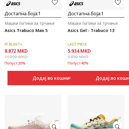
Достапна боја:
1
Достапна боја:
1
Машки патики за трчање
Машки патики за трчање
Asics Trabuco Max 5
Asics Gel - Trabuco 13
FF BLAST+
LAST PIECE
8.872
MKD
5.934
MKD
11.090
MKD
9.890
MKD
Попуст
20
%
Попуст
40
%
Додај во кошничка
Додај во кош
Подетално
Подетално
Uporedi
Uporedi