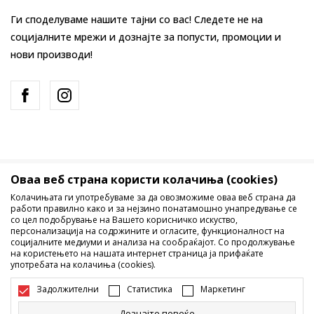
Ги споделуваме нашите тајни со вас! Следете не на
социјалните мрежи и дознајте за попусти, промоции и
нови производи!
Оваа веб страна користи колачиња (cookies)
Македонија
Промена
Колачињата ги употребуваме за да овозможиме оваа веб страна да
работи правилно како и за нејзино понатамошно унапредување се
со цел подобрување на Вашето корисничко искуство,
персонализација на содржините и огласите, функционалност на
социјалните медиуми и анализа на сообраќајот. Со продолжување
на користењето на нашата интернет страница ја прифаќате
употребата на колачиња (cookies).
Не е дозволено превземање или користење на содржината од
Задолжителни
Статистика
Маркетинг
интернет страните на Sport Vision, делумно или целосно a се
однесува на логоа, трговски марки, комерцијални содржини, ниту
Дознајте повеќе