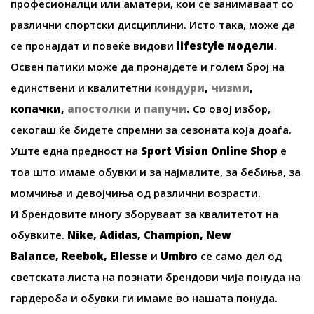
професионалци или аматери, кои се занимаваат со
различни спортски дисциплини. Исто така, може да
се пронајдат и повеќе видови
lifestyle
модели
.
Освен патики може да пронајдете и голем број на
единствени и квалитетни
кондури
,
чизми
,
копачки
,
апостолки
и
папучи
.
Со овој избор,
секогаш ќе бидете спремни за сезоната која доаѓа.
Уште една предност на
Sport Vision Online Shop
е
тоа што имаме обувки и за најмалите, за бебиња, за
момчиња и девојчиња од различни возрасти.
И брендовите многу зборуваат за квалитетот на
обувките.
Nike, Adidas, Champion, New
Balance, Reebok, Ellesse
и
Umbro
се само дел од
светската листа на познати брендови чија понуда на
гардероба и обувки ги имаме во нашата понуда.