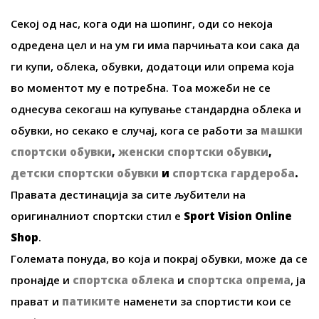
Секој од нас, кога оди на шопинг, оди со некоја
одредена цел и на ум ги има парчињата кои сака да
ги купи, облека, обувки, додатоци или опрема која
во моментот му е потребна. Тоа можеби не се
однесува секогаш на купување стандардна облека и
обувки, но секако е случај, кога се работи за
машки
спортски обувки
,
женски спортски обувки
,
детски спортски обувки
и
спортска гардероба
.
Правата дестинација за сите љубители на
оригиналниот спортски стил е
Sport Vision Online
Shop
.
Големата понуда, во која и покрај обувки, може да се
пронајде и
спортска облека
и
спортска опрема
, ја
прават и
патиките
наменети за спортисти кои се