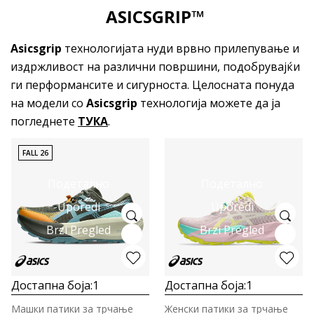
ASICSGRIP™
Asicsgrip
технологијата нуди врвно прилепување и
издржливост на различни површини, подобрувајќи
ги перформансите и сигурноста. Целосната понуда
на модели со
Asicsgrip
технологија можете да ја
погледнете
ТУКА
.
FALL 26
Подетално
Подетално
Uporedi
Uporedi
Brzi Pregled
Brzi Pregled
Достапна боја:
1
Достапна боја:
1
Машки патики за трчање
Женски патики за трчање