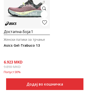
Uporedi
Brzi Pregled
Достапна боја:
1
Женски патики за трчање
Asics Gel-Trabuco 13
6.923
MKD
9.890
MKD
Попуст
30
%
Додај во кошничка