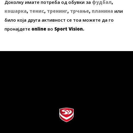
Доколку имате потреба од обувки за
фудбал
,
кошарка
,
тенис
,
тренинг
,
трчање
,
планина
или
било која друга активност се тоа можете да го
пронајдете
online
во
Sport Vision
.