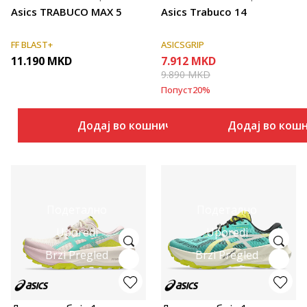
Asics TRABUCO MAX 5
Asics Trabuco 14
FF BLAST+
ASICSGRIP
11.190
MKD
7.912
MKD
9.890
MKD
Попуст
20
%
Додај во кошничка
Додај во кош
Подетално
Подетално
Uporedi
Uporedi
Brzi Pregled
Brzi Pregled