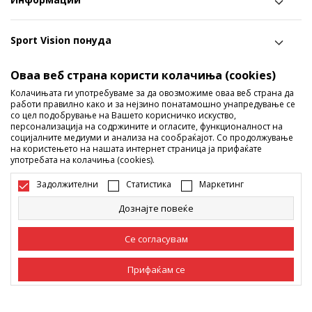
Sport Vision понуда
Оваа веб страна користи колачиња (cookies)
Следете не
Колачињата ги употребуваме за да овозможиме оваа веб страна да
работи правилно како и за нејзино понатамошно унапредување се
Ги споделуваме нашите тајни со вас! Следете не на
со цел подобрување на Вашето корисничко искуство,
социјалните мрежи и дознајте за попусти, промоции и
персонализација на содржините и огласите, функционалност на
социјалните медиуми и анализа на сообраќајот. Со продолжување
нови производи!
на користењето на нашата интернет страница ја прифаќате
употребата на колачиња (cookies).
Задолжителни
Статистика
Маркетинг
Дознајте повеќе
Се согласувам
Прифаќам се
Македонија
Промена
Задолжителни
Задолжителните колачиња ја прават страницата