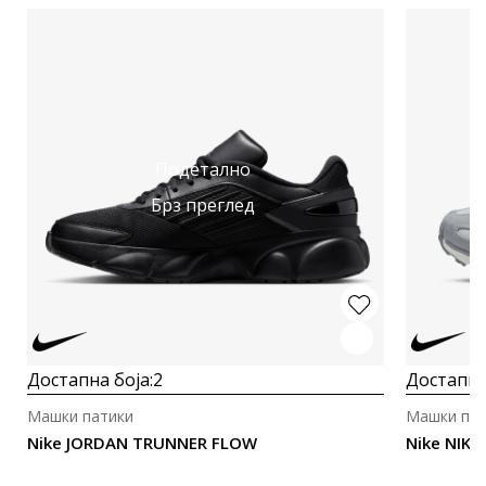
Подетално
Брз преглед
Достапна боја:
2
Достапна
Машки патики
Машки пат
Nike JORDAN TRUNNER FLOW
Nike NIKE