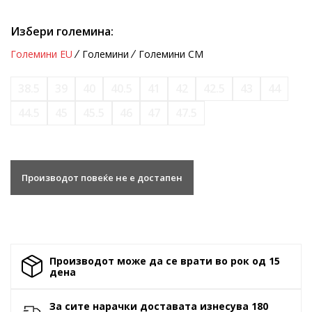
Избери големина:
Големини EU
Големини
Големини CM
38.5
39
40
40.5
41
42
42.5
43
44
44.5
45
45.5
46
47
47.5
Производот повеќе не е достапен
Производот може да се врати во рок од 15
денa
За сите нарачки доставата изнесува 180