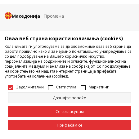
Македонија
Промена
Оваа веб страна користи колачиња (cookies)
Колачињата ги употребуваме за да овозможиме оваа веб страна да
работи правилно како и за нејзино понатамошно унапредување се
со цел подобрување на Вашето корисничко искуство,
Не е дозволено превземање или користење на содржината од
персонализација на содржините и огласите, функционалност на
социјалните медиуми и анализа на сообраќајот. Со продолжување
интернет страните на Sport Vision, делумно или целосно a се
на користењето на нашата интернет страница ја прифаќате
однесува на логоа, трговски марки, комерцијални содржини, ниту
употребата на колачиња (cookies).
истите да се отстапуваат на трети лица, јавно да се објавуваат или да
се користат за било какви цели, без писмена согласност од БДС.МК
Задолжителни
Статистика
Маркетинг
ДООЕЛ.
Настојуваме да бидеме што попрецизни во описот на производот,
Дознајте повеќе
фотографијата и самата цена, но не можеме да гарантираме дака
сите информации се комплетни и без грешка. Сите прикажани
производи на сајтот се дел од нашата понуда, но не се подразбира
Се согласувам
дека мораат да се достапни во секој момент. Достапноста на
производите може да ја проверите и на телефонскиот број 02 3055
222.
Прифаќам се
©2026
www.sportvision.mk
, Изработка
NB SOFT
. Сите права задржани.