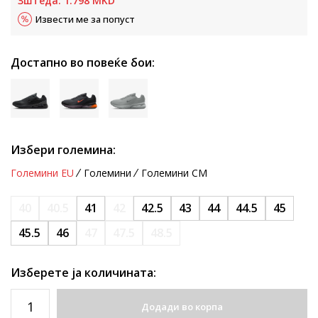
Зштеда:
1.798
MKD
Извести ме за попуст
Достапно во повеќе бои:
Избери големина:
Големини EU
Големини
Големини CM
40
40.5
41
42
42.5
43
44
44.5
45
45.5
46
47
47.5
48.5
Изберете ја количината:
Додади во корпа