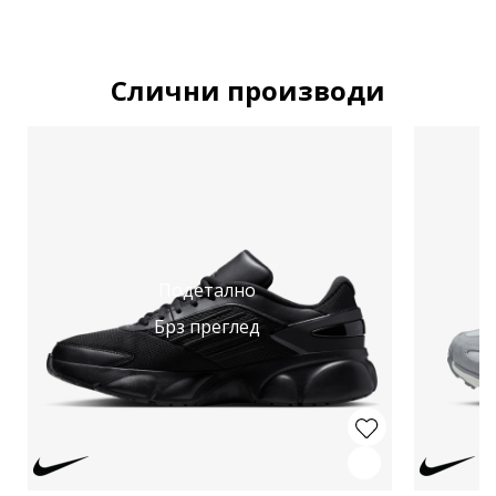
Слични производи
Подетално
Брз преглед