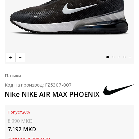
Патики
Код на производ:
FZ5307-007
Nike NIKE AIR MAX PHOENIX
Попуст
20
%
8.990
MKD
7.192
MKD