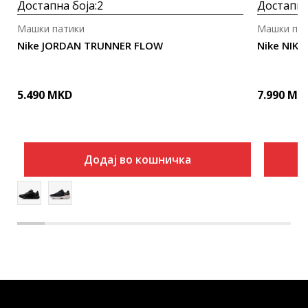
Достапна боја:
2
Достапна
Машки патики
Машки пат
Nike JORDAN TRUNNER FLOW
Nike NIKE
5.490
MKD
7.990
MK
Додај во кошничка