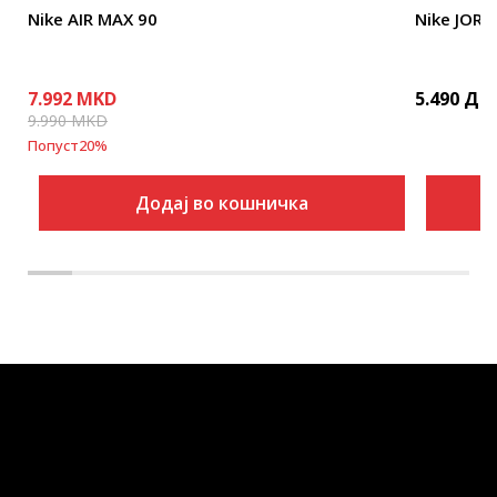
Nike AIR MAX 90
Nike JOR
7.992
MKD
5.490
ДЕ
9.990
MKD
Попуст
20
%
Додај во кошничка