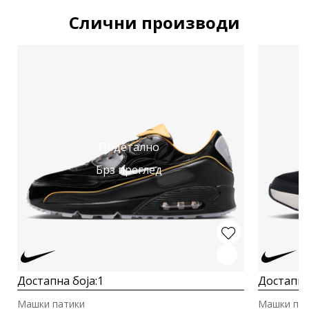
Слични производи
Подетално
Брз преглед
Достапна боја:
1
Достапна
Машки патики
Машки пат