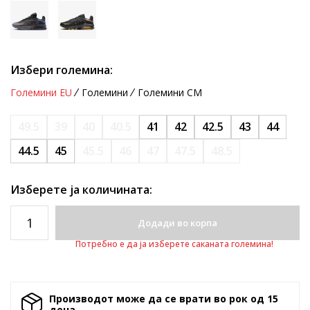
Избери големина:
Големини EU
Големини
Големини CM
49.5
39
40
40.5
41
42
42.5
43
44
44.5
45
45.5
46
47
47.5
48.5
Изберете ја количината:
Додади во корпа
Потребно е да ја изберете саканата големина!
Производот може да се врати во рок од 15
денa