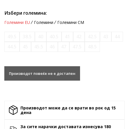
Избери големина:
Големини EU
Големини
Големини CM
49.5
38.5
40
40.5
41
42
42.5
43
44
44.5
45
45.5
46
47
47.5
48.5
Производот повеќе не е достапен
Производот може да се врати во рок од 15
денa
За сите нарачки доставата изнесува 180