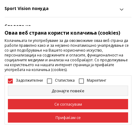
Sport Vision понуда
Следете не
Оваа веб страна користи колачиња (cookies)
Ги споделуваме нашите тајни со вас! Следете не на
Колачињата ги употребуваме за да овозможиме оваа веб страна да
работи правилно како и за нејзино понатамошно унапредување се
социјалните мрежи и дознајте за попусти, промоции и
со цел подобрување на Вашето корисничко искуство,
нови производи!
персонализација на содржините и огласите, функционалност на
социјалните медиуми и анализа на сообраќајот. Со продолжување
на користењето на нашата интернет страница ја прифаќате
употребата на колачиња (cookies).
Задолжителни
Статистика
Маркетинг
Дознајте повеќе
Се согласувам
Македонија
Промена
Прифаќам се
Задолжителни
Задолжителните колачиња ја прават страницата