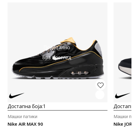
Подетално
Брз преглед
Достапна боја:
1
Достапна
Машки патики
Машки пат
Nike AIR MAX 90
Nike JOR