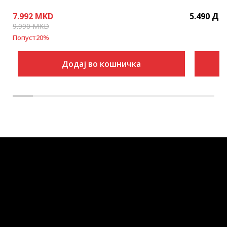
7.992
MKD
5.490
ДЕ
9.990
MKD
Попуст
20
%
Додај во кошничка