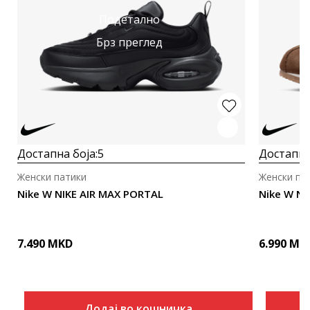
Подетално
Брз преглед
Достапна боја:
5
Достапна
Женски патики
Женски па
Nike W NIKE AIR MAX PORTAL
Nike W NI
7.490
MKD
6.990
MK
Додај во кошничка