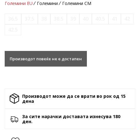
Големини EU
Големини
Големини CM
36.5
37.5
38
38.5
39
40
40.5
41
42
42.5
Производот повеќе не е достапен
Производот може да се врати во рок од 15
денa
За сите нарачки доставата изнесува 180
ден.