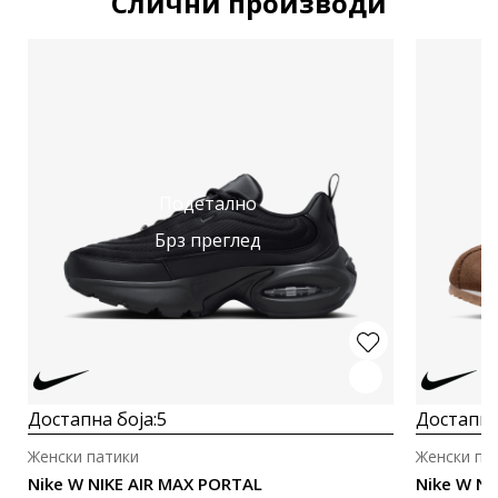
Слични производи
Подетално
Брз преглед
Достапна боја:
5
Достапна
Женски патики
Женски па
Nike W NIKE AIR MAX PORTAL
Nike W NI