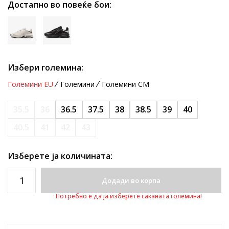
Достапно во повеќе бои:
Избери големина:
Големини EU
Големини
Големини CM
35.5
36
36.5
37.5
38
38.5
39
40
40.5
41
42
43
Изберете ја количината:
Додади во корпа
Потребно е да ја изберете саканата големина!