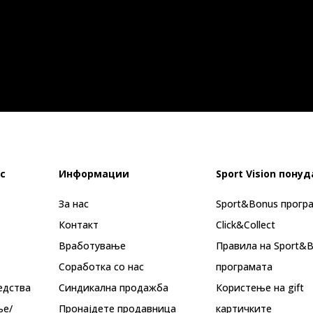
с
Информации
Sport Vision понуд
За нас
Sport&Bonus прогр
Контакт
Click&Collect
Вработување
Правила на Sport&
Соработка со нас
програмата
едства
Синдикална продажба
Користење на gift
ње/
Пронајдете продавница
картичките