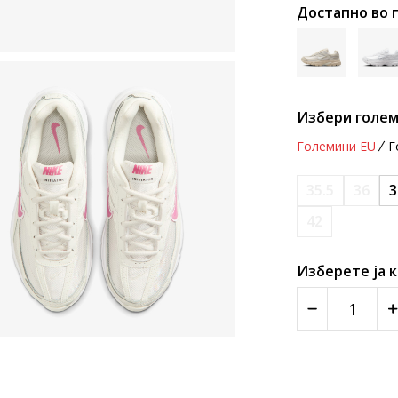
Достапно во 
Избери голем
Големини EU
Г
35.5
36
3
42
Изберете ја 