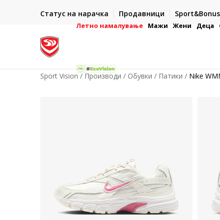
ИСПОРАКА ВО РОК ОД 5 РАБОТНИ ДЕНА
Статус на нарачка
Продавници
Sport&Bonus
-222
- на сите нарачки во готово или со електронска пла
картичка
Летно намалување
Мажи
Жени
Деца
Sport Vision
Производи
Обувки
Патики
Nike WMN