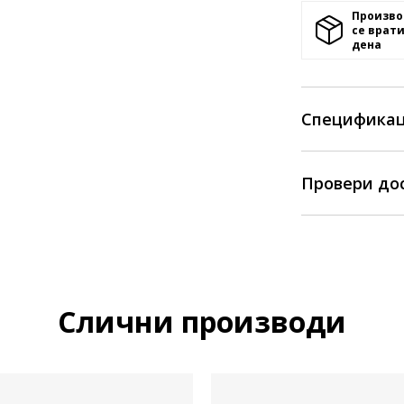
Произво
се врати
денa
Спецификац
Провери до
Слични производи