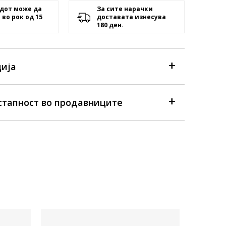
дот може да
За сите нарачки
 во рок од 15
доставата изнесува
180 ден.
ија
стапност во продавниците