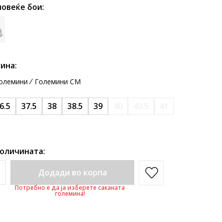
повеќе бои:
ина:
олемини
Големини CM
6.5
37.5
38
38.5
39
40
40.5
41
количината:
Додади во корпа
Потребно е да ја изберете саканата
големина!