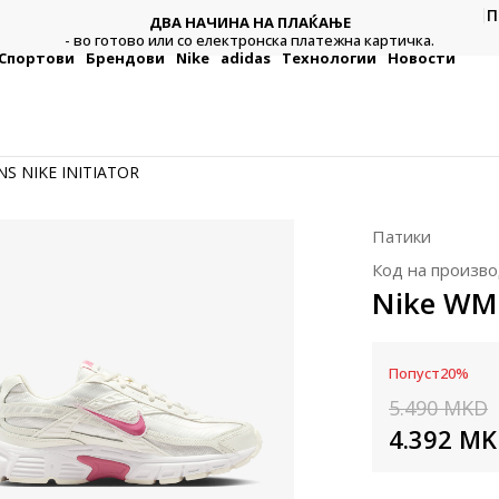
П
ДВА НАЧИНА НА ПЛАЌАЊЕ
тежна
Плат
- во готово или со електронска платежна картичка.
Спортови
Брендови
Nike
adidas
Технологии
Новости
S NIKE INITIATOR
Патики
Код на произво
Nike WM
Попуст
20
%
5.490
MKD
4.392
MK