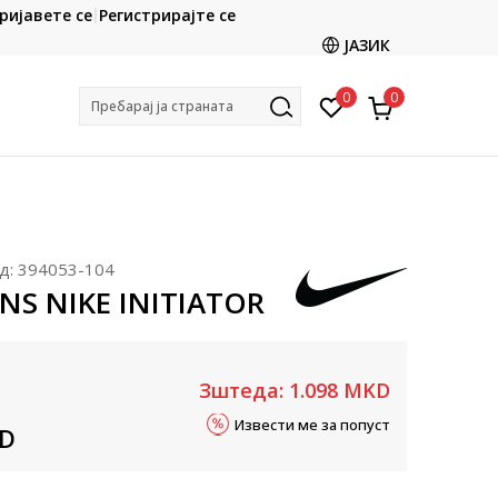
CLICK & COLLECT
ријавете се
Регистрирајте се
ете со картичка online и подигнете во продавницата
ЈАЗИК
по ваш избор
0
0
Пребарај ја страната
д:
394053-104
NS NIKE INITIATOR
Зштеда:
1.098
MKD
Извести ме за попуст
D