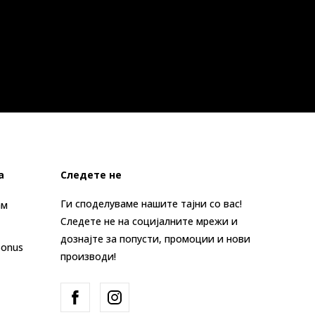
а
Следете не
Ги споделуваме нашите тајни со вас!
ам
Следете не на социјалните мрежи и
дознајте за попусти, промоции и нови
Bonus
производи!