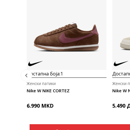
Достапна боја:
1
Достапн
Женски патики
Женски 
Nike W NIKE CORTEZ
Nike W 
6.990
MKD
5.490