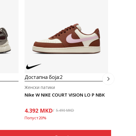
Достапна
Женски па
Nike WMN
4.792
M
Попуст
20
%
Достапна боја:
2
Женски патики
Nike W NIKE COURT VISION LO P NBK
4.392
MKD
5.490
MKD
Попуст
20
%