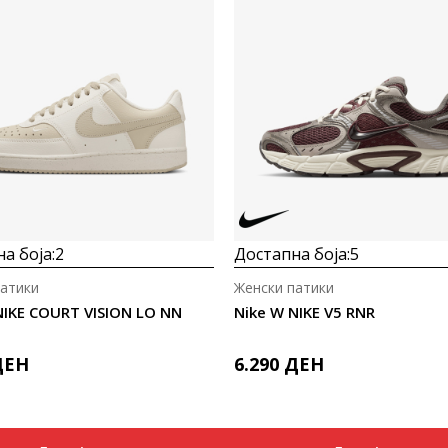
а боја:
2
Достапна боја:
5
патики
Женски патики
NIKE COURT VISION LO NN
Nike W NIKE V5 RNR
ДЕН
6.290
ДЕН