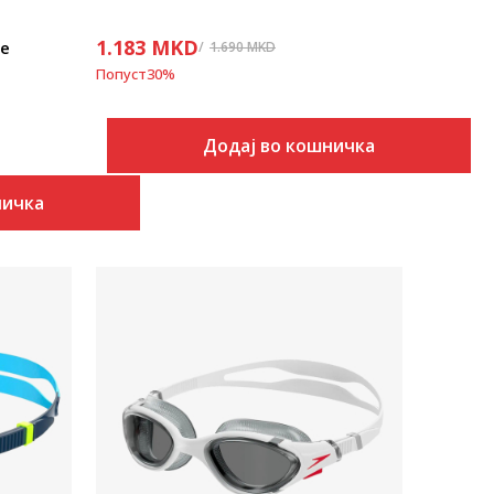
1.183
MKD
se
1.690
MKD
Попуст
30
%
Додај во кошничка
ничка
Uporedi