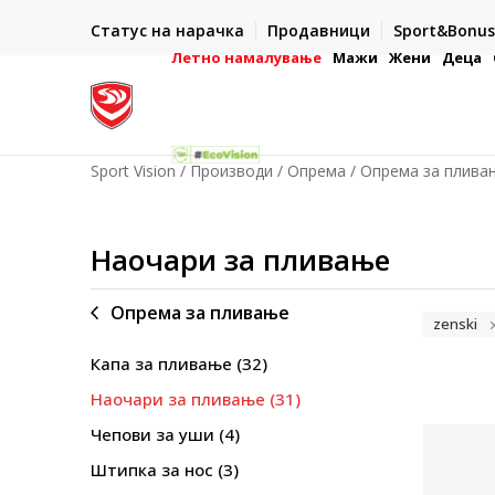
ИСПОРАКА ВО РОК ОД 5 РАБОТНИ ДЕНА
Статус на нарачка
Продавници
Sport&Bonus
- на сите нарачки во готово или со електронска платежна
- во го
картичка
Летно намалување
Мажи
Жени
Деца
Sport Vision
Производи
Опрема
Опрема за плива
Наочари за пливање
Опрема за пливање
zenski
Капа за пливање
(32)
Наочари за пливање
(31)
Чепови за уши
(4)
Штипка за нос
(3)