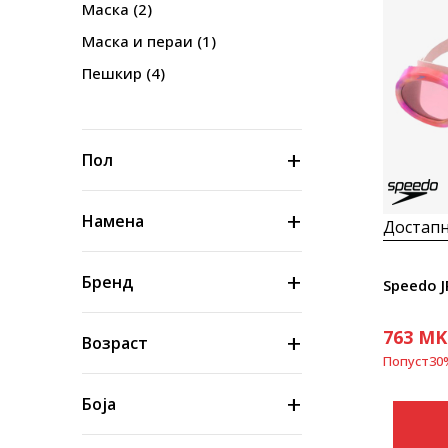
Маска
(2)
Маска и пераи
(1)
Пешкир
(4)
Пол
Намена
Достапн
Бренд
Speedo 
763
MK
Возраст
Попуст
30
Боја