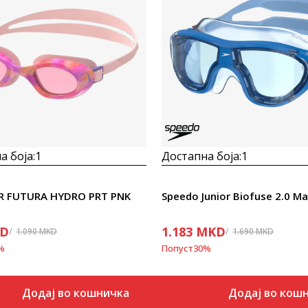
Uporedi
Uporedi
а боја:
1
Достапна боја:
1
JR FUTURA HYDRO PRT PNK
Speedo Junior Biofuse 2.0 M
D
1.183
MKD
1.090
MKD
1.690
MKD
%
Попуст
30
%
Додај во кошничка
Додај во кош