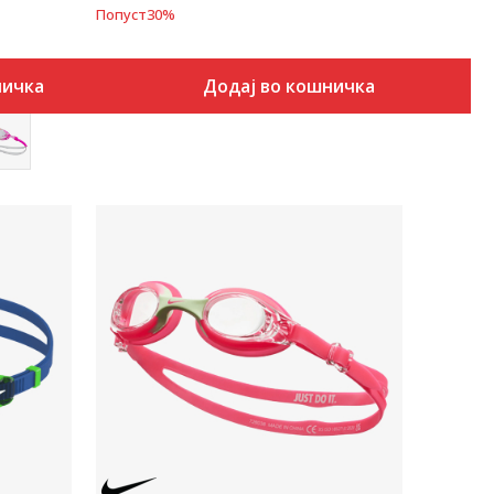
Попуст
30
%
ничка
Додај во кошничка
Uporedi