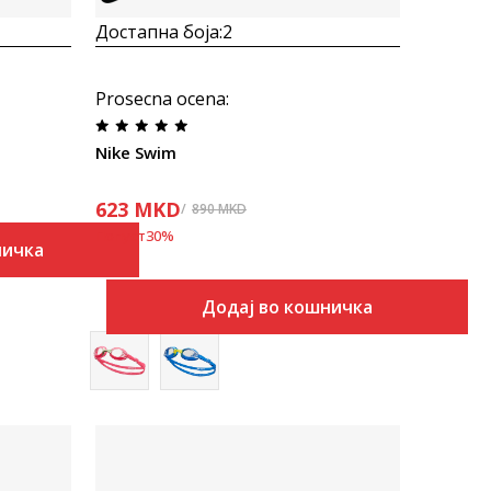
Достапна боја:
2
Prosecna ocena
:
Nike Swim
623
MKD
890
MKD
Попуст
30
%
ничка
Додај во кошничка