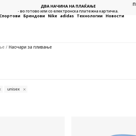
П
ДВА НАЧИНА НА ПЛАЌАЊЕ
Платете со картичка 
тово или со електронска платежна картичка.
Спортови
Брендови
Nike
adidas
Технологии
Новости
ње
Наочари за пливање
unisex