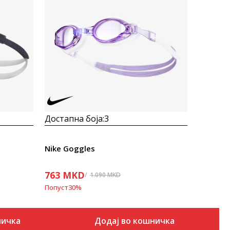
Uporedi
Достапна боја:
3
Nike Goggles
763
MKD
1.090
MKD
Попуст
30
%
ничка
Додај во кошничка