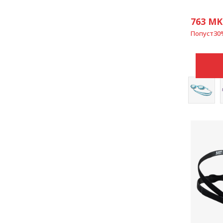
763
MK
Попуст
30