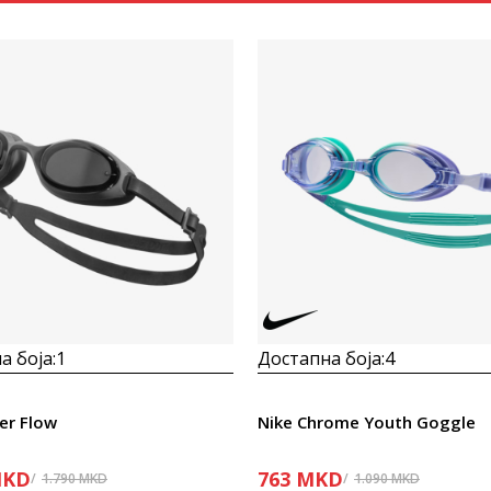
Uporedi
Uporedi
а боја:
1
Достапна боја:
4
er Flow
Nike Chrome Youth Goggle
KD
763
MKD
1.790
MKD
1.090
MKD