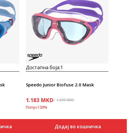
Uporedi
Достапна боја:
1
ask
Speedo Junior Biofuse 2.0 Mask
1.183
MKD
1.690
MKD
Попуст
30
%
ничка
Додај во кошничка