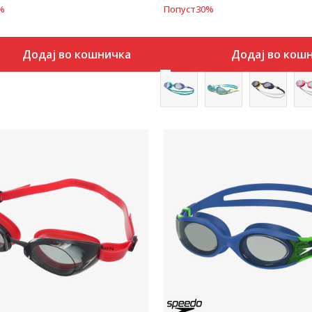
%
Попуст
30
%
Додај во кошничка
Додај во кош
Uporedi
Uporedi