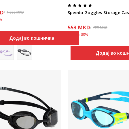
D
Speedo Goggles Storage Ca
1.090
MKD
%
553
MKD
790
MKD
Попуст
30
%
Додај во кошничка
Додај во кош
Uporedi
Uporedi