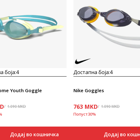
Uporedi
Uporedi
а боја:
4
Достапна боја:
4
rome Youth Goggle
Nike Goggles
D
763
MKD
1.090
MKD
1.090
MKD
%
Попуст
30
%
Додај во кошничка
Додај во кош