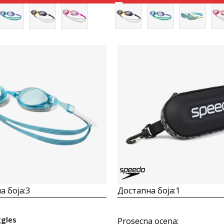
Uporedi
Uporedi
а боја:
3
Достапна боја:
1
ggles
Prosecna ocena
: