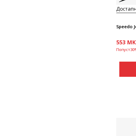
Достапн
Speedo J
553
MK
Попуст
30