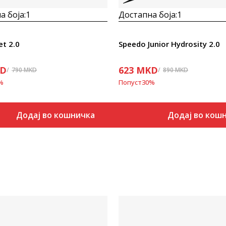
а боја:
1
Достапна боја:
1
et 2.0
Speedo Junior Hydrosity 2.0
D
623
MKD
790
MKD
890
MKD
%
Попуст
30
%
Додај во кошничка
Додај во кош