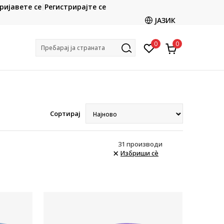
CLICK & COLLECT
ријавете се
Регистрирајте се
online и подигнете во продавницата
Ценовн
ЈАЗИК
по ваш избор
0
0
Пребарај ја страната
Сортирај
31
производи
Избриши сè