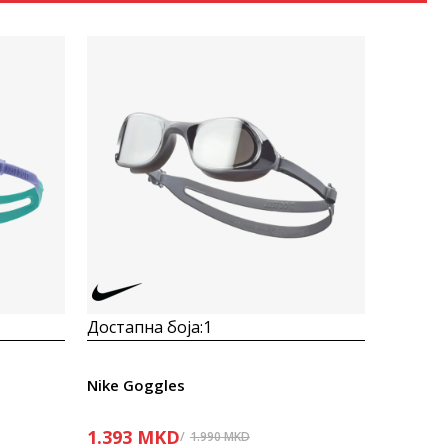
Uporedi
Достапна боја:
1
Nike Goggles
1.393
MKD
1.990
MKD