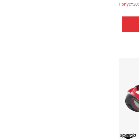
Попуст
30