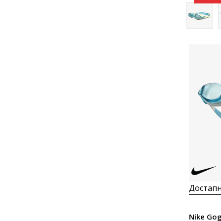
Достапн
Nike Go