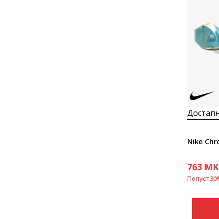
Достапн
Nike Ch
763
MK
Попуст
30