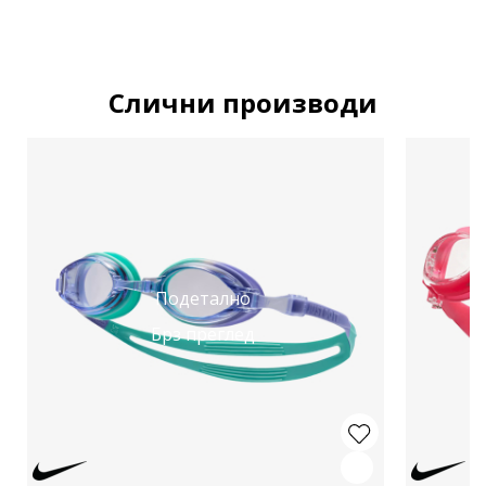
Слични производи
Подетално
Брз преглед