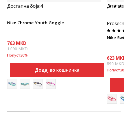
Достапна боја:
4
Достапна
Nike Chrome Youth Goggle
Prosecna
Nike Swim
763
MKD
1.090
MKD
Попуст
30
%
623
MKD
890
MKD
Додај во кошничка
Попуст
30
%