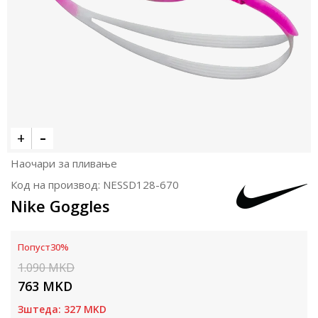
Наочари за пливање
Код на производ:
NESSD128-670
Nike Goggles
Попуст
30
%
1.090
MKD
763
MKD
Зштеда:
327
MKD