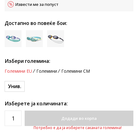
Извести ме за попуст
Достапно во повеќе бои:
Избери големина:
Големини EU
Големини
Големини CM
Унив.
Изберете ја количината:
Додади во корпа
Потребно е да ја изберете саканата големина!