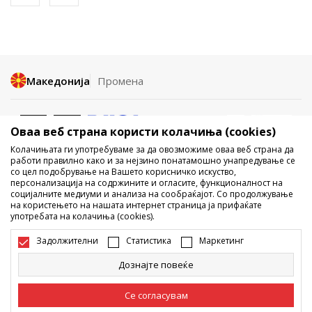
Македонија
Промена
Оваа веб страна користи колачиња (cookies)
Колачињата ги употребуваме за да овозможиме оваа веб страна да
работи правилно како и за нејзино понатамошно унапредување се
со цел подобрување на Вашето корисничко искуство,
Не е дозволено превземање или користење на содржината од
персонализација на содржините и огласите, функционалност на
социјалните медиуми и анализа на сообраќајот. Со продолжување
интернет страните на Sport Vision, делумно или целосно a се
на користењето на нашата интернет страница ја прифаќате
однесува на логоа, трговски марки, комерцијални содржини, ниту
употребата на колачиња (cookies).
истите да се отстапуваат на трети лица, јавно да се објавуваат или да
се користат за било какви цели, без писмена согласност од БДС.МК
Задолжителни
Статистика
Маркетинг
ДООЕЛ.
Настојуваме да бидеме што попрецизни во описот на производот,
Дознајте повеќе
фотографијата и самата цена, но не можеме да гарантираме дака
сите информации се комплетни и без грешка. Сите прикажани
производи на сајтот се дел од нашата понуда, но не се подразбира
Се согласувам
дека мораат да се достапни во секој момент. Достапноста на